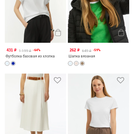
431
262
-64%
-59%
o
o
1 199
649
o
o
Футболка базовая из хлопка
Шапка вязаная