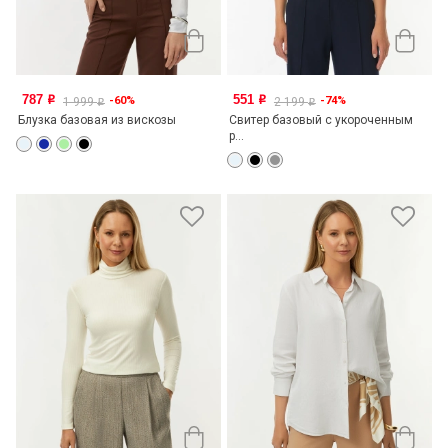
787
551
-60%
-74%
o
o
1 999
2 199
o
o
Блузка базовая из вискозы
Свитер базовый с укороченным
р...