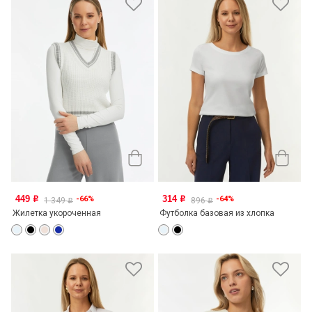
449
314
-66%
-64%
o
o
1 349
896
o
o
Жилетка укороченная
Футболка базовая из хлопка