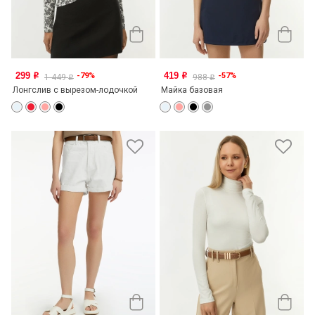
299
419
-79%
-57%
o
o
1 449
988
o
o
Лонгслив с вырезом-лодочкой
Майка базовая