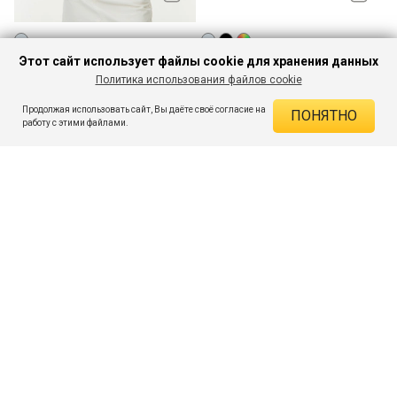
Этот сайт использует файлы cookie для хранения данных
Футболка хлопковая с принтом
Комплект укороченных носков
и...
(6...
Политика использования файлов cookie
317
374
- 72%
- 67%
o
o
1 149
1 149
o
o
Продолжая использовать сайт, Вы даёте своё согласие на
ПОНЯТНО
работу с этими файлами.