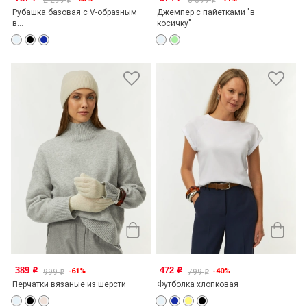
2 299
3 399
o
o
Рубашка базовая с V-образным
Джемпер с пайетками "в
в...
косичку"
389
472
-61%
-40%
o
o
999
799
o
o
Перчатки вязаные из шерсти
Футболка хлопковая