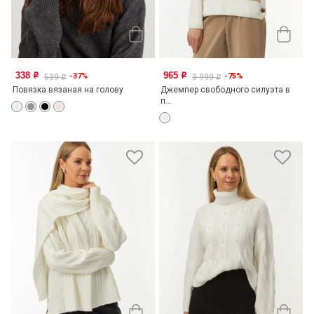
338
965
-37%
-75%
o
o
539
3 999
o
o
Повязка вязаная на голову
Джемпер свободного силуэта в
п...