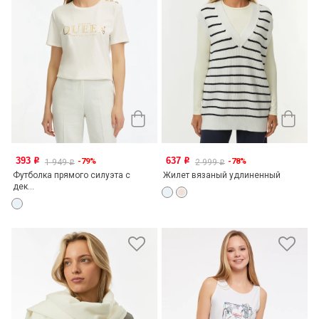
393
637
-79%
-78%
o
o
1 949
2 999
o
o
Футболка прямого силуэта с
Жилет вязаный удлиненный
дек...