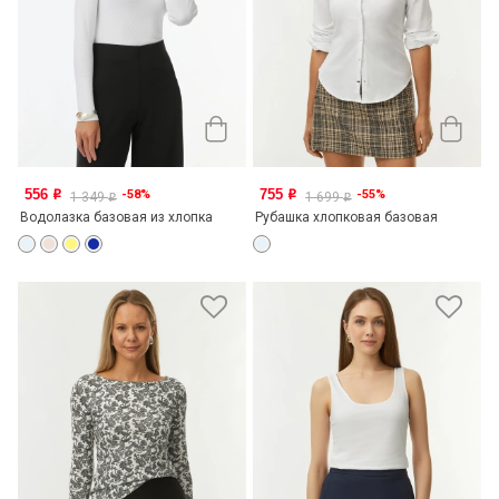
556
755
-58%
-55%
o
o
1 349
1 699
o
o
Водолазка базовая из хлопка
Рубашка хлопковая базовая