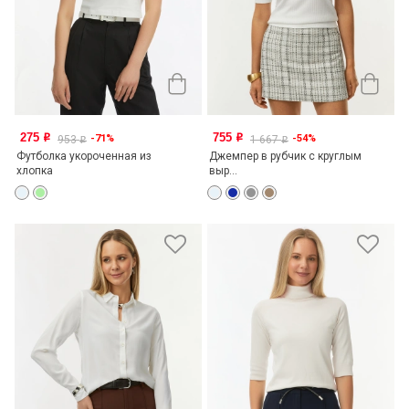
275
755
-71%
-54%
o
o
953
1 667
o
o
Футболка укороченная из
Джемпер в рубчик с круглым
хлопка
выр...