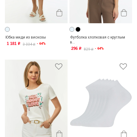
Юбка миди из вискозы
Футболка хлопковая с круглым
в...
1 181
- 64%
o
3 334
o
296
- 64%
o
829
o