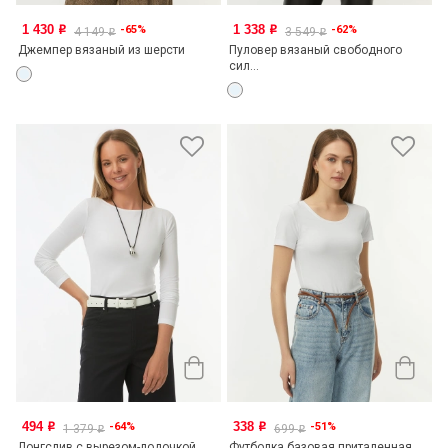
1 430
1 338
-65%
-62%
o
o
4 149
3 549
o
o
Джемпер вязаный из шерсти
Пуловер вязаный свободного
сил...
494
338
-64%
-51%
o
o
1 379
699
o
o
Лонгслив с вырезом-лодочкой
Футболка базовая приталенная