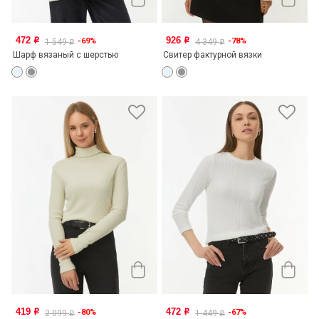
472
926
-69%
-78%
o
o
1 549
4 349
o
o
Шарф вязаный с шерстью
Свитер фактурной вязки
419
472
-80%
-67%
o
o
2 099
1 449
o
o