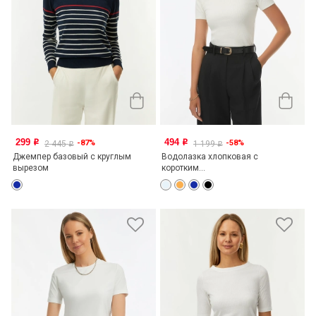
299
494
-87%
-58%
o
o
2 445
1 199
o
o
Джемпер базовый с круглым
Водолазка хлопковая с
вырезом
коротким...