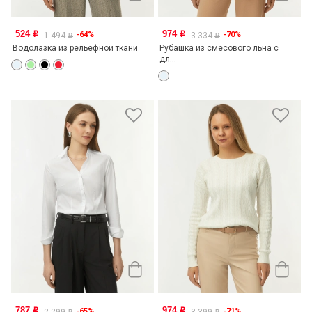
524
974
-64%
-70%
o
o
1 494
3 334
o
o
Водолазка из рельефной ткани
Рубашка из смесового льна с
дл...
787
974
-65%
-71%
o
o