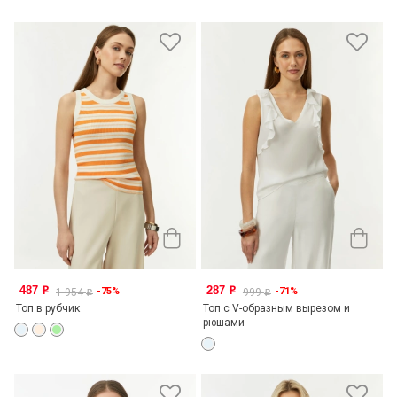
487
287
-75%
-71%
o
o
1 954
999
o
o
Топ в рубчик
Топ с V-образным вырезом и
рюшами