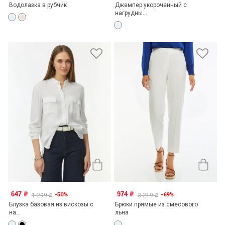
Водолазка в рубчик
Джемпер укороченный с
нагрудны...
647
974
-50%
-69%
o
o
1 299
3 219
o
o
Блузка базовая из вискозы с
Брюки прямые из смесового
на...
льна