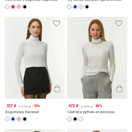
357
472
-70%
-82%
o
o
1 199
2 699
o
o
Водолазка базовая
Свитер в рубчик из вискозы