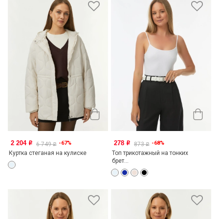
2 204
278
-67%
-68%
o
o
6 749
873
o
o
Куртка стеганая на кулиске
Топ трикотажный на тонких
брет...