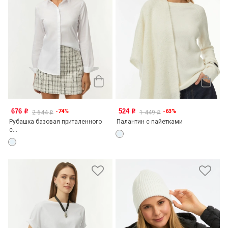
676
524
-74%
-63%
o
o
2 644
1 449
o
o
Рубашка базовая приталенного
Палантин с пайетками
с...