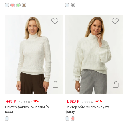
449
1 023
-83%
-65%
o
o
2 799
2 999
o
o
Свитер фактурной вязки "в
Свитер объемного силуэта
коси...
факту...