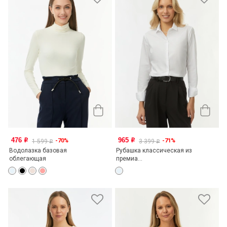
476
965
-70%
-71%
o
o
1 599
3 399
o
o
Водолазка базовая
Рубашка классическая из
облегающая
премиа...