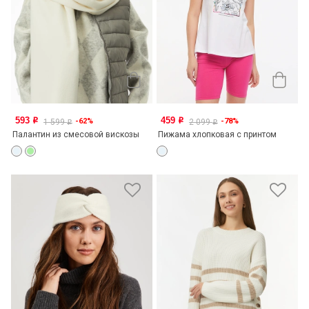
593
459
-62%
-78%
o
o
1 599
2 099
o
o
Палантин из смесовой вискозы
Пижама хлопковая с принтом