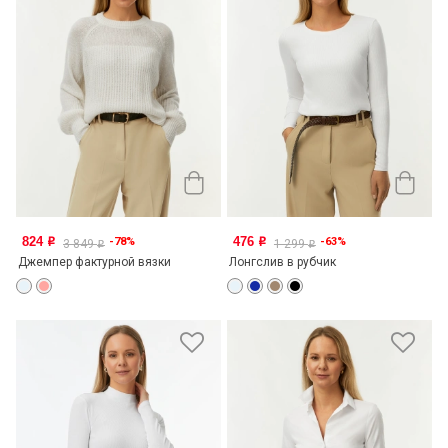
824
476
-78%
-63%
o
o
3 849
1 299
o
o
Джемпер фактурной вязки
Лонгслив в рубчик