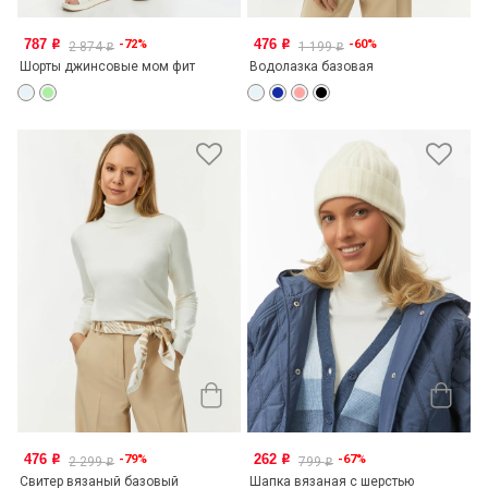
787
476
-72%
-60%
o
o
2 874
1 199
o
o
Шорты джинсовые мом фит
Водолазка базовая
476
262
-79%
-67%
o
o
2 299
799
o
o
Свитер вязаный базовый
Шапка вязаная с шерстью