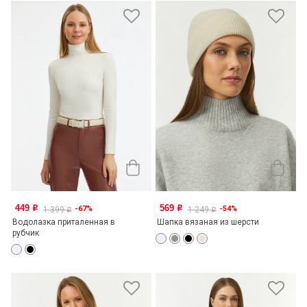
449
569
-67%
-54%
o
o
1 399
1 249
o
o
Водолазка приталенная в
Шапка вязаная из шерсти
рубчик