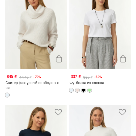
845
337
-79%
-59%
o
o
4 149
839
o
o
Свитер фактурный свободного
Футболка из хлопка
си...