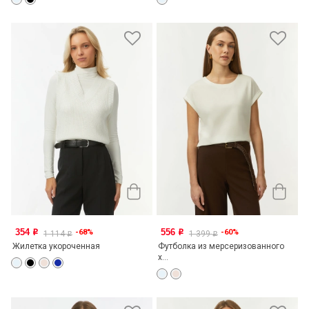
354
556
-68%
-60%
o
o
1 114
1 399
o
o
Жилетка укороченная
Футболка из мерсеризованного
х...