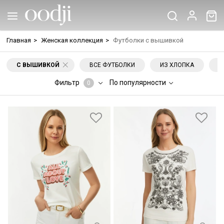
Главная
>
Женская коллекция
>
Футболки с вышивкой
С ВЫШИВКОЙ
ВСЕ ФУТБОЛКИ
ИЗ ХЛОПКА
С
Фильтр
По популярности
0