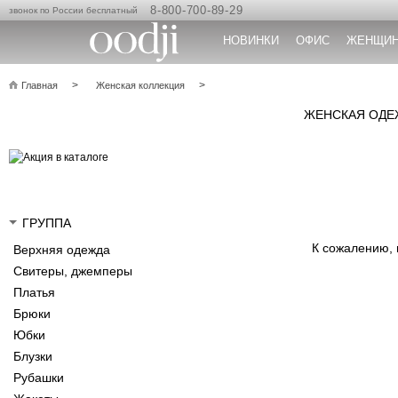
8-800-700-89-29
звонок по России бесплатный
НОВИНКИ
ОФИС
ЖЕНЩИ
Главная
Женская коллекция
ЖЕНСКАЯ ОДЕЖ
ГРУППА
К сожалению,
Верхняя одежда
Свитеры, джемперы
Платья
Брюки
Юбки
Блузки
Рубашки