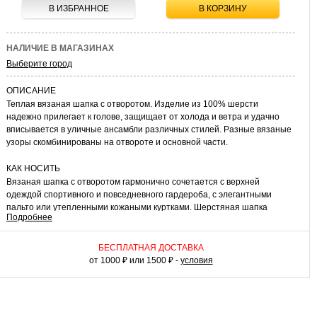
В ИЗБРАННОЕ
В КОРЗИНУ
НАЛИЧИЕ В МАГАЗИНАХ
Выберите город
ОПИСАНИЕ
Теплая вязаная шапка с отворотом. Изделие из 100% шерсти
надежно прилегает к голове, защищает от холода и ветра и удачно
вписывается в уличные ансамбли различных стилей. Разные вязаные
узоры скомбинированы на отвороте и основной части.
КАК НОСИТЬ
Вязаная шапка с отворотом гармонично сочетается с верхней
одеждой спортивного и повседневного гардероба, с элегантными
пальто или утепленными кожаными куртками. Шерстяная шапка
Подробнее
составит комплект шерстяным перчаткам и палантину.
БЕСПЛАТНАЯ ДОСТАВКА
от 1000 ₽ или 1500 ₽ -
условия