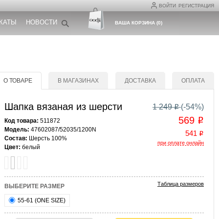
ВОЙТИ
РЕГИСТРАЦИЯ
КАТЫ
НОВОСТИ
ВАША КОРЗИНА
(
0
)
О ТОВАРЕ
В МАГАЗИНАХ
ДОСТАВКА
ОПЛАТА
Шапка вязаная из шерсти
1 249
(-
54
%)
o
569
o
Код товара:
511872
Модель:
47602087/52035/1200N
541
o
Состав:
Шерсть 100%
при оплате онлайн
Цвет:
белый
Таблица размеров
ВЫБЕРИТЕ РАЗМЕР
55-61 (ONE SIZE)