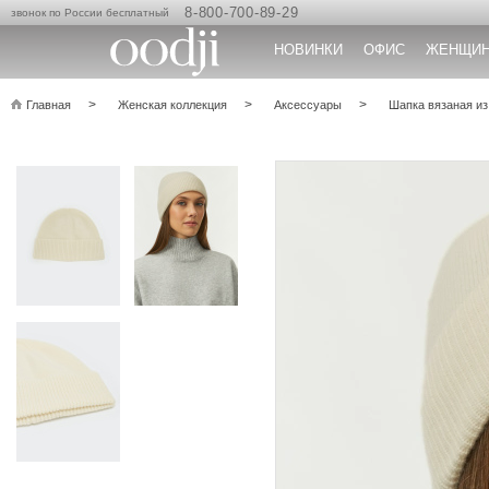
8-800-700-89-29
звонок по России бесплатный
НОВИНКИ
ОФИС
ЖЕНЩИ
Главная
Женская коллекция
Аксессуары
Шапка вязаная из