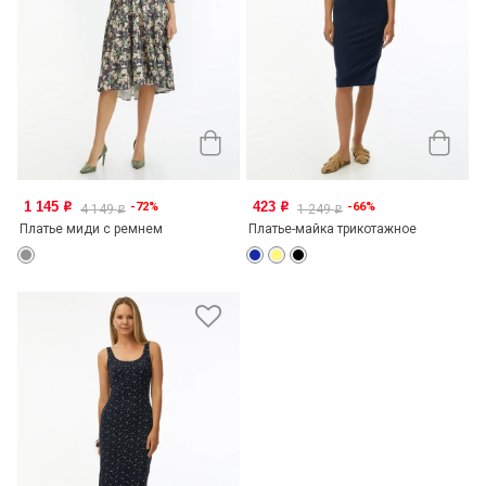
1 145
423
-72%
-66%
o
o
4 149
1 249
o
o
Платье миди с ремнем
Платье-майка трикотажное