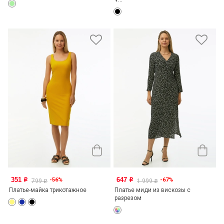
351
647
-56%
-67%
o
o
799
1 999
o
o
Платье-майка трикотажное
Платье миди из вискозы с
разрезом