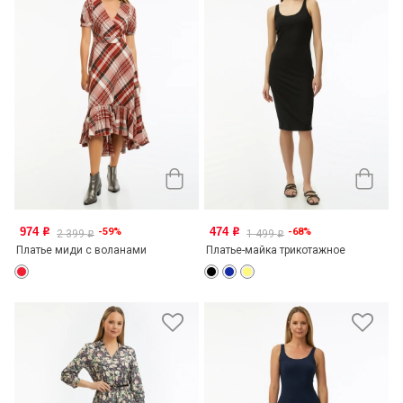
974
474
-59%
-68%
o
o
2 399
1 499
o
o
Платье миди с воланами
Платье-майка трикотажное