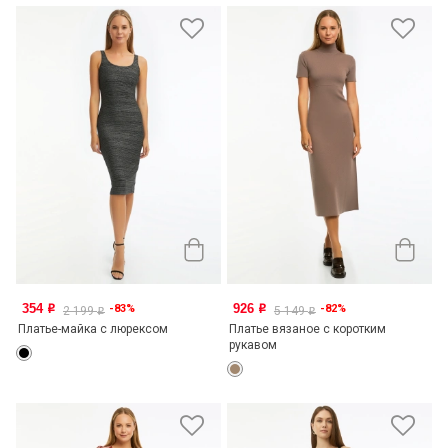
354
926
-83%
-82%
o
o
2 199
5 149
o
o
Платье-майка с люрексом
Платье вязаное с коротким
рукавом