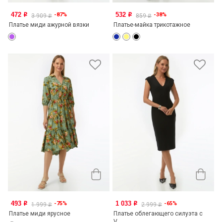
472
532
-87%
-38%
o
o
3 909
859
o
o
Платье миди ажурной вязки
Платье-майка трикотажное
493
1 033
-75%
-65%
o
o
1 999
2 999
o
o
Платье миди ярусное
Платье облегающего силуэта с
V...