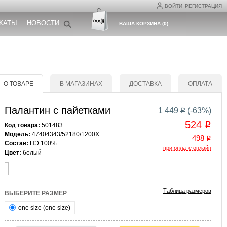
ВОЙТИ
РЕГИСТРАЦИЯ
КАТЫ
НОВОСТИ
ВАША КОРЗИНА
(
0
)
О ТОВАРЕ
В МАГАЗИНАХ
ДОСТАВКА
ОПЛАТА
Палантин с пайетками
1 449
(-
63
%)
o
524
o
Код товара:
501483
Модель:
47404343/52180/1200X
498
o
Состав:
ПЭ 100%
при оплате онлайн
Цвет:
белый
Таблица размеров
ВЫБЕРИТЕ РАЗМЕР
one size (one size)