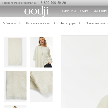
8-800-700-89-29
звонок по России бесплатный
НОВИНКИ
ОФИС
ЖЕНЩИ
Главная
Женская коллекция
Аксессуары
Палантин с пайет