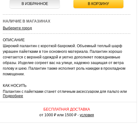
В ИЗБРАННОЕ
В КОРЗИНУ
НАЛИЧИЕ В МАГАЗИНАХ
Выберите город
ОПИСАНИЕ
Широкий палантин с короткой бахромой. Объемный теплый шарф
украшен пайетками в тон основного материала. Палантин хорошо
сочетается с верхней одеждой и уютно дополняет повседневные
образы. Изделие согреет вас на улице, надежно защищая от ветра
голову и шею. Палантин также исполнит роль накидки в прохладном
помещении.
КАК НОСИТЬ
Палантин с пайетками станет отличным аксессуаром для пальто или
Подробнее
стеганой курки прямого кроя с воротником и без него. Используйте его
как капюшон, набросив на голову. Как накидка в комплекте с
трикотажным платьем или джемпером схожей цветовой гаммы
БЕСПЛАТНАЯ ДОСТАВКА
палантин сделает ваш образ оригинальным и романтичным.
от 1000 ₽ или 1500 ₽ -
условия