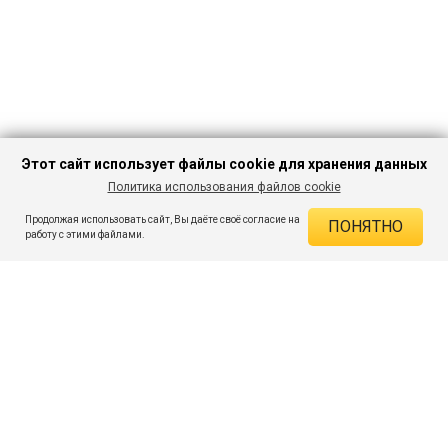
Этот сайт использует файлы cookie для хранения данных
Политика использования файлов cookie
В КОРЗИНУ
251 ₽
919 ₽
-72%
Продолжая использовать сайт, Вы даёте своё согласие на
ПОНЯТНО
ДЕЙСТВУЮЩИЕ СКИДКИ
работу с этими файлами.
Скидка на товар 72% :
668 ₽
ПОДПИШИСЬ НА АКЦИИ И СКИДКИ
При оплате онлайн 5% :
13 ₽
Экономия :
681 ₽
Я даю согласие на получение рассылок по электронной почте.
O компании
Таблица размеров