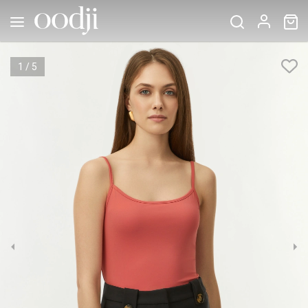
1
/
5