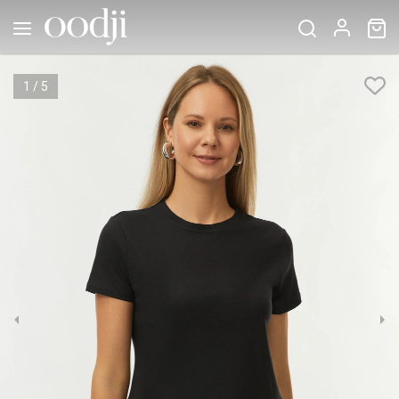
1
/
5