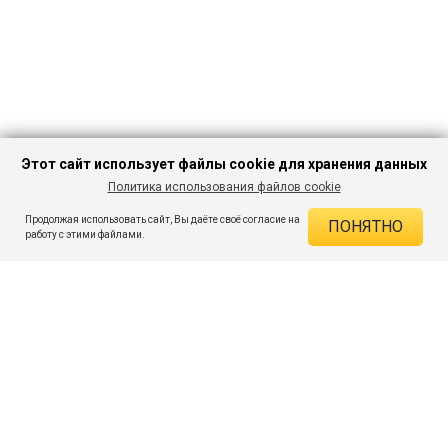
Этот сайт использует файлы cookie для хранения данных
Политика использования файлов cookie
В КОРЗИНУ
299 ₽
873 ₽
-65%
Продолжая использовать сайт, Вы даёте своё согласие на
ПОНЯТНО
ДЕЙСТВУЮЩИЕ СКИДКИ
работу с этими файлами.
Скидка на товар 65% :
574 ₽
ПОДПИШИСЬ НА АКЦИИ И СКИДКИ
При оплате онлайн 5% :
15 ₽
Экономия :
589 ₽
Я даю согласие на получение рассылок по электронной почте.
O компании
Таблица размеров