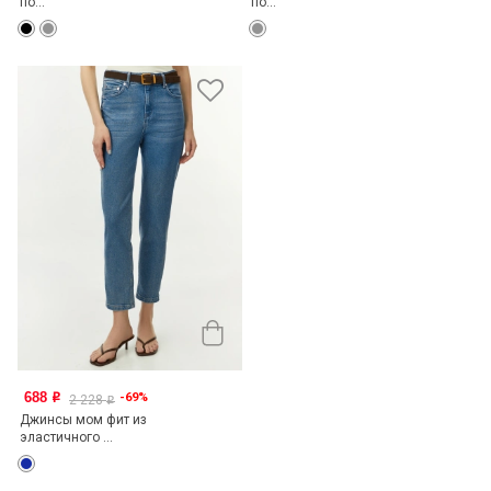
по...
по...
688
-69%
o
2 228
o
Джинсы мом фит из
эластичного ...