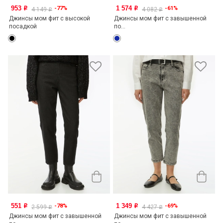
953
1 574
-77%
-61%
o
o
4 149
4 082
o
o
Джинсы мом фит с высокой
Джинсы мом фит с завышенной
посадкой
по...
551
1 349
-78%
-69%
o
o
2 599
4 427
o
o
Джинсы мом фит с завышенной
Джинсы мом фит с завышенной