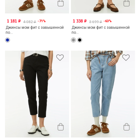
1 181
1 338
-71%
-63%
o
o
4 082
3 699
o
o
Джинсы мом фит с завышенной
Джинсы мом фит с завышенной
по...
по...