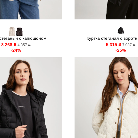
стеганый с капюшоном
Куртка стеганая с воротн
3 268
5 315
o
4 357
o
7 087
o
o
-24%
-25%