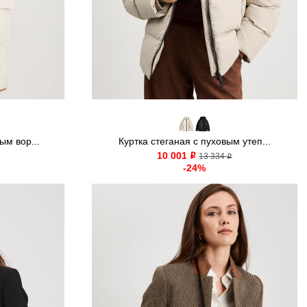
ым вор...
Куртка стеганая с пуховым утеп...
10 001
o
13 334
o
-24%