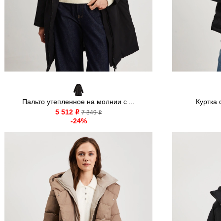
Пальто утепленное на молнии с ...
Куртка
5 512
o
7 349
o
-24%