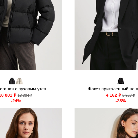
теганая с пуховым утеп...
Жакет приталенный на п
10 001
4 162
o
13 334
o
5 827
o
o
-24%
-28%