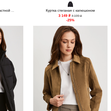
стной ...
Куртка стеганая с капюшоном
3 149
o
4 199
o
-25%