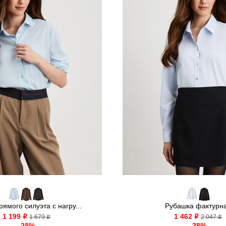
рямого силуэта с нагру...
Рубашка фактурн
1 199
1 462
o
1 679
o
2 047
o
o
-28%
-28%