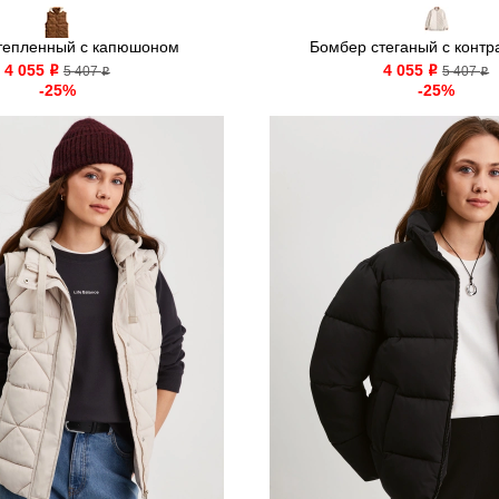
тепленный с капюшоном
Бомбер стеганый с контра
4 055
4 055
o
5 407
o
5 407
o
o
-25%
-25%