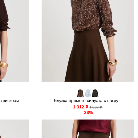
з вискозы
Блузка прямого силуэта с нагру...
1 312
o
1 837
o
-28%