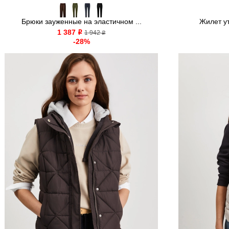
Брюки зауженные на эластичном ...
Жилет у
1 387
o
1 942
o
-28%