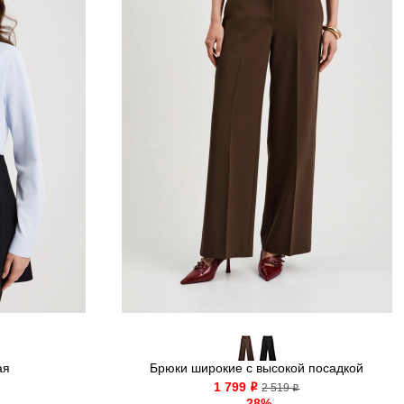
ая
Брюки широкие с высокой посадкой
1 799
o
2 519
o
-28%