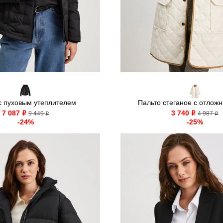
 с пуховым утеплителем
Пальто стеганое с отложн
7 087
3 740
o
9 449
o
4 987
o
o
-24%
-25%