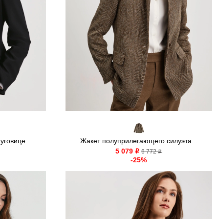
уговице
Жакет полуприлегающего силуэта...
5 079
o
6 772
o
-25%