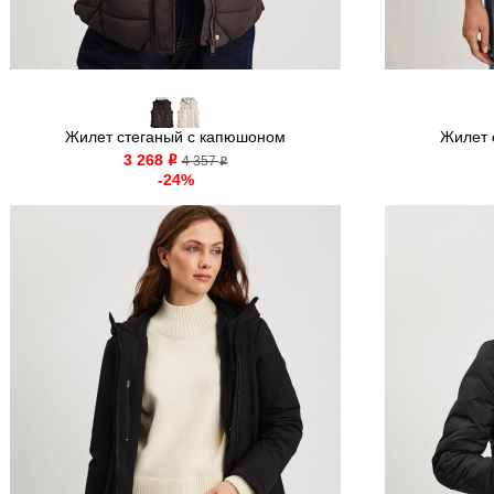
Жилет стеганый с капюшоном
Жилет 
3 268
o
4 357
o
-24%