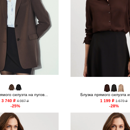
ямого силуэта на пугов...
Блузка прямого силуэта и
3 740
1 199
o
4 987
o
1 679
o
o
-25%
-28%