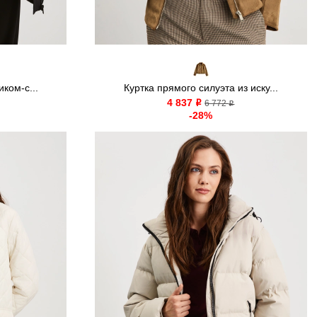
иком-с...
Куртка прямого силуэта из иску...
4 837
o
6 772
o
-28%