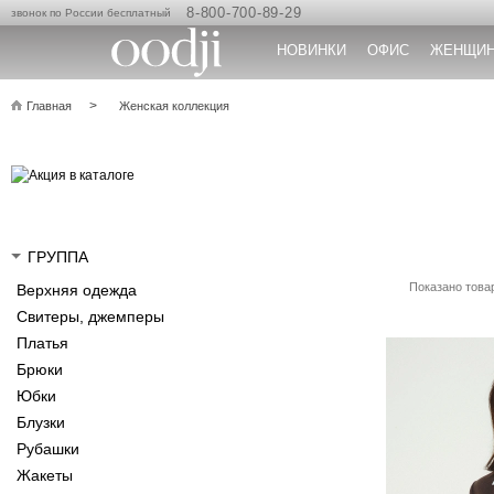
8-800-700-89-29
звонок по России бесплатный
НОВИНКИ
ОФИС
ЖЕНЩИ
Главная
Женская коллекция
ГРУППА
Показано товар
Верхняя одежда
Свитеры, джемперы
Платья
Брюки
Юбки
Блузки
Рубашки
Жакеты