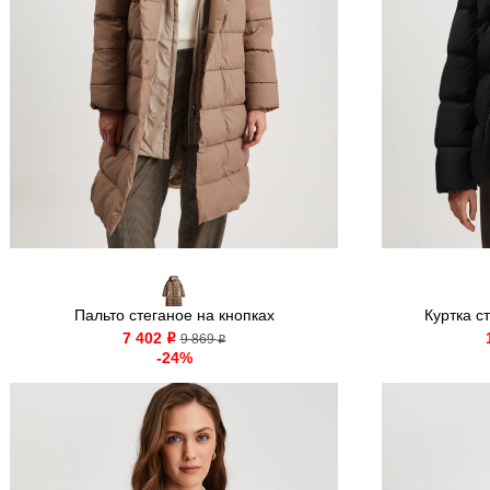
Пальто стеганое на кнопках
Куртка с
7 402
o
9 869
o
-24%