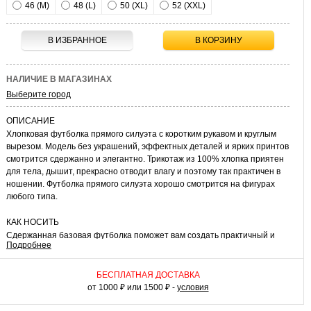
46 (M)
48 (L)
50 (XL)
52 (XXL)
В ИЗБРАННОЕ
В КОРЗИНУ
НАЛИЧИЕ В МАГАЗИНАХ
Выберите город
ОПИСАНИЕ
Хлопковая футболка прямого силуэта с коротким рукавом и круглым
вырезом. Модель без украшений, эффектных деталей и ярких принтов
смотрится сдержанно и элегантно. Трикотаж из 100% хлопка приятен
для тела, дышит, прекрасно отводит влагу и поэтому так практичен в
ношении. Футболка прямого силуэта хорошо смотрится на фигурах
любого типа.
КАК НОСИТЬ
Сдержанная базовая футболка поможет вам создать практичный и
Подробнее
универсальный наряд для разных ситуаций. В ней можно отправиться
в путешествие, прогуляться по городу или же использовать в
домашних комплектах. Футболка прекрасно сочетается с разными
БЕСПЛАТНАЯ ДОСТАВКА
предметами одежды: джинсами, шортами, спортивными
от 1000 ₽ или 1500 ₽ -
условия
трикотажными брюками, юбками. Умело сочетая ее с другими видами
одежды, вы всегда можете выглядеть по-разному. С джинсами,