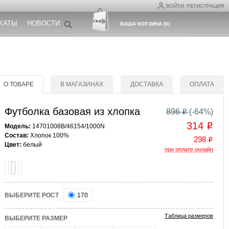
ВОЙТИ
РЕГИСТРАЦИЯ
КАТЫ
НОВОСТИ
ВАША КОРЗИНА
(
0
)
О ТОВАРЕ
В МАГАЗИНАХ
ДОСТАВКА
ОПЛАТА
Футболка базовая из хлопка
896
(-
64
%)
o
314
o
Модель:
14701008B/46154/1000N
Состав:
Хлопок 100%
298
o
Цвет:
белый
при оплате онлайн
ВЫБЕРИТЕ РОСТ
170
Таблица размеров
ВЫБЕРИТЕ РАЗМЕР