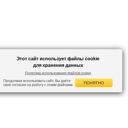
эффектным бомбером и кедами получится наряд для города. С
трикотажными брюками и кроссовками – комфортный наряд для
активного отдыха или поездки за город. А с короткими шортами и
босоножками вы создадите кокетливый образ для прогулок. В этой
футболке вы в любой ситуации будете чувствовать себя комфортно и
непринужденно!
Этот сайт использует файлы cookie
для хранения данных
Политика использования файлов cookie
Продолжая использовать сайт, Вы даёте
ПОНЯТНО
своё согласие на работу с этими файлами.
 НОВОСТИ
лок по