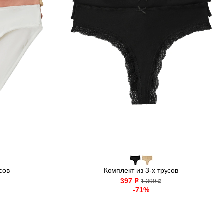
сов
Комплект из 3-х трусов
397
o
1 399
o
-71%