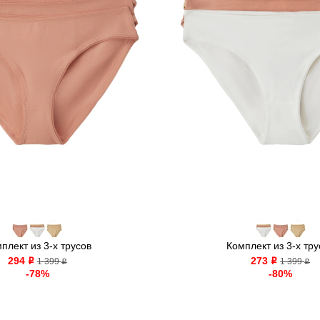
плект из 3-х трусов
Комплект из 3-х тру
294
273
o
1 399
o
1 399
o
o
-78%
-80%