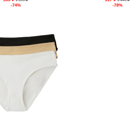
o
1 399
o
1 449
o
o
-74%
-78%