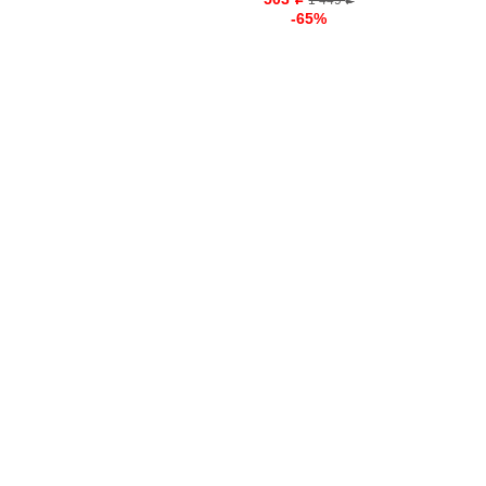
o
1 449
o
-65%