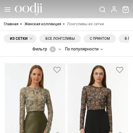
Главная
>
Женская коллекция
>
Лонгсливы из сетки
ИЗ СЕТКИ
ВСЕ ЛОНГСЛИВЫ
С ПРИНТОМ
В П
Фильтр
По популярности
0