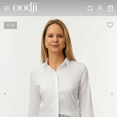
1
/
5