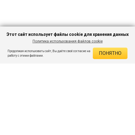
Этот сайт использует файлы cookie для хранения данных
Политика использования файлов cookie
В КОРЗИНУ
926 ₽
4 349 ₽
-78%
Продолжая использовать сайт, Вы даёте своё согласие на
ПОНЯТНО
ДЕЙСТВУЮЩИЕ СКИДКИ
работу с этими файлами.
Скидка на товар 78% :
3 423 ₽
ПОДПИШИСЬ НА АКЦИИ И СКИДКИ
При оплате онлайн 5% :
46 ₽
Экономия :
3 469 ₽
Я даю согласие на получение рассылок по электронной почте.
O компании
Таблица размеров
Контакты
Соглашение
Вопросы и ответы
пользователя