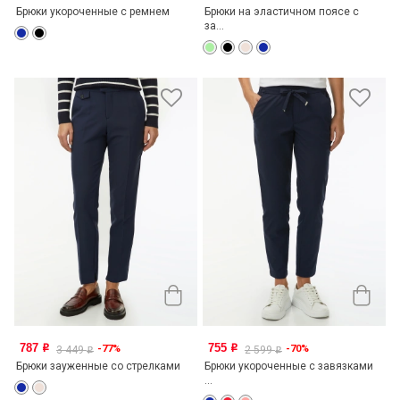
Брюки укороченные с ремнем
Брюки на эластичном поясе с
за...
787
755
-77%
-70%
o
o
3 449
2 599
o
o
Брюки зауженные со стрелками
Брюки укороченные с завязками
...