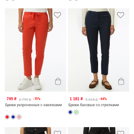
749
1 181
-73%
-64%
o
o
2 799
3 334
o
o
Брюки укороченные с завязками
Брюки базовые со стрелками
...