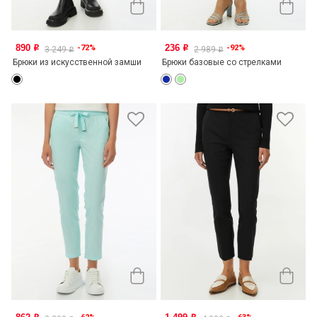
890
236
-72%
-92%
o
o
3 249
2 989
o
o
Брюки из искусственной замши
Брюки базовые со стрелками