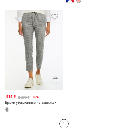
914
-60%
o
2 299
o
Брюки утепленные на завязках
1