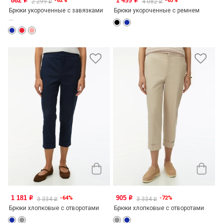
862
1 499
-62%
-63%
o
o
2 299
4 082
o
o
Брюки укороченные с завязками
Брюки укороченные с ремнем
...
1 181
905
-64%
-72%
o
o
3 334
3 334
o
o
Брюки хлопковые с отворотами
Брюки хлопковые с отворотами