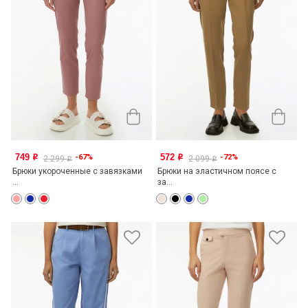
749
572
-67%
-72%
o
o
2 299
2 099
o
o
Брюки укороченные с завязками
Брюки на эластичном поясе с
...
за...