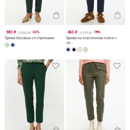
983
463
-52%
-78%
o
o
2 052
2 199
o
o
Брюки базовые со стрелками
Брюки на эластичном поясе с
за...