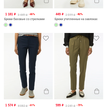
1 181
449
-65%
-82%
o
o
3 449
2 599
o
o
Брюки базовые со стрелками
Брюки утепленные на завязках
1 574
599
-61%
-73%
o
o
4 082
2 241
o
o