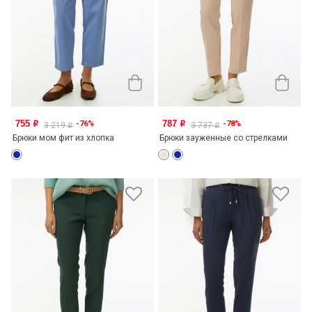
755
787
-76%
-78%
o
o
3 219
3 737
o
o
Брюки мом фит из хлопка
Брюки зауженные со стрелками