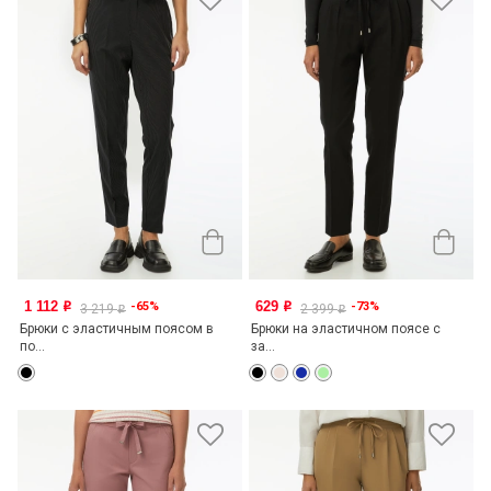
1 112
629
-65%
-73%
o
o
3 219
2 399
o
o
Брюки с эластичным поясом в
Брюки на эластичном поясе с
по...
за...