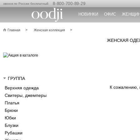
8-800-700-89-29
звонок по России бесплатный
НОВИНКИ
ОФИС
ЖЕНЩИ
Главная
Женская коллекция
ЖЕНСКАЯ ОДЕЖ
ГРУППА
К сожалению,
Верхняя одежда
Свитеры, джемперы
Платья
Брюки
Юбки
Блузки
Рубашки