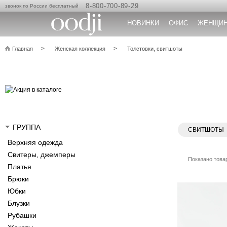
8-800-700-89-29
звонок по России бесплатный
НОВИНКИ
ОФИС
ЖЕНЩИ
Главная
Женская коллекция
Толстовки, свитшоты
ГРУППА
СВИТШОТЫ
Верхняя одежда
Свитеры, джемперы
Показано товар
Платья
Брюки
Юбки
Блузки
Рубашки