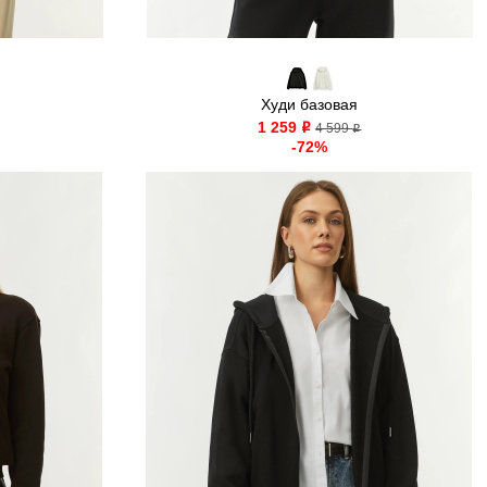
Худи базовая
1 259
o
4 599
o
-72%