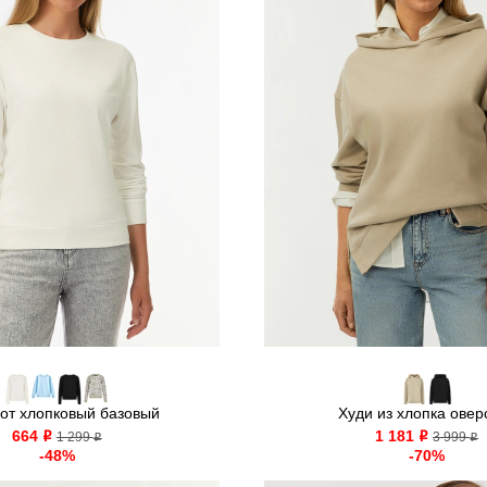
от хлопковый базовый
Худи из хлопка овер
664
1 181
o
1 299
o
3 999
o
o
-48%
-70%