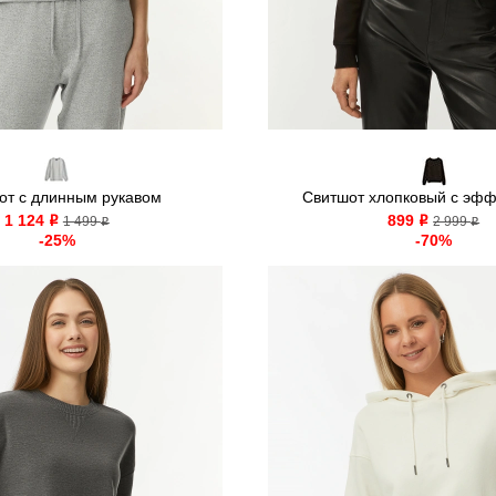
от c длинным рукавом
Свитшот хлопковый с эффе
1 124
899
o
1 499
o
2 999
o
o
-25%
-70%