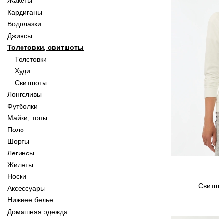
Жакеты
Кардиганы
Водолазки
Джинсы
Толстовки, свитшоты
Толстовки
Худи
Свитшоты
Лонгсливы
Футболки
Майки, топы
Поло
Шорты
Легинсы
Жилеты
Носки
Свитш
Аксессуары
Нижнее белье
Домашняя одежда