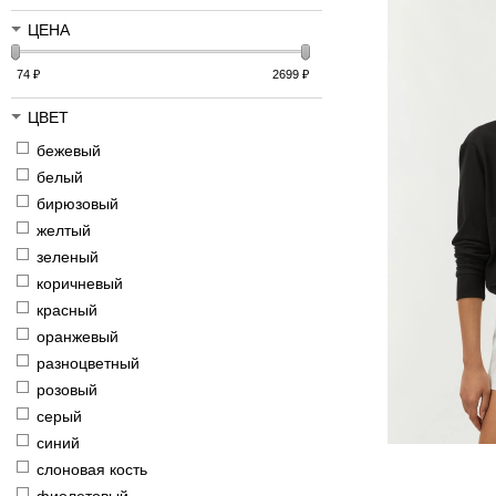
ЦЕНА
74
₽
2699
₽
ЦВЕТ
бежевый
белый
бирюзовый
желтый
зеленый
коричневый
красный
оранжевый
разноцветный
розовый
серый
синий
слоновая кость