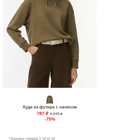
Худи из футера с начесом
787
o
3 249
o
-75%
Показано товаров 1-18 из 18