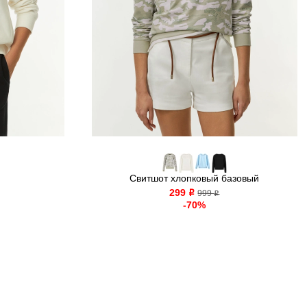
Свитшот хлопковый базовый
299
o
999
o
-70%