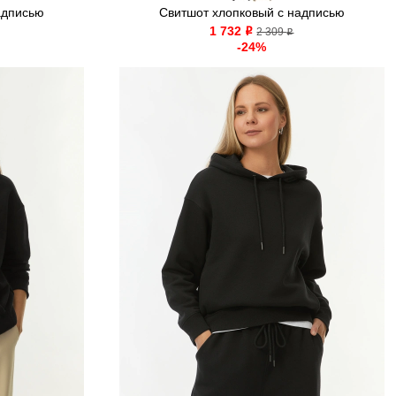
адписью
Свитшот хлопковый с надписью
1 732
o
2 309
o
-24%