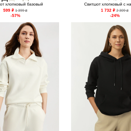
от хлопковый базовый
Свитшот хлопковый с н
599
1 732
o
1 399
o
2 309
o
o
-57%
-24%