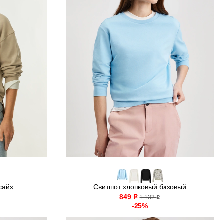
сайз
Свитшот хлопковый базовый
849
o
1 132
o
-25%