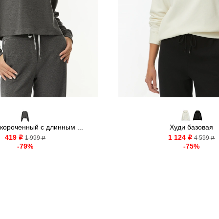
короченный c длинным ...
Худи базовая
419
1 124
o
1 999
o
4 599
o
o
-79%
-75%