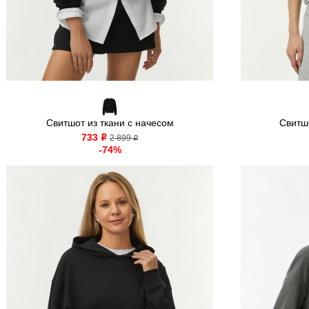
Свитшот из ткани с начесом
Свитш
733
o
2 899
o
-74%