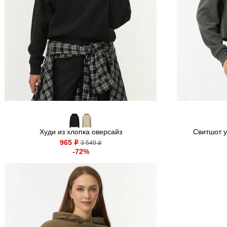
Худи из хлопка оверсайз
Свитшот у
965
o
3 549
o
-72%