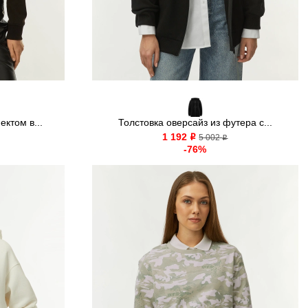
ктом в...
Толстовка оверсайз из футера с...
1 192
o
5 002
o
-76%