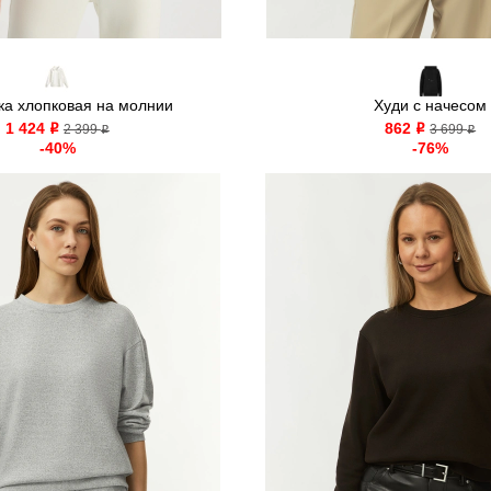
ка хлопковая на молнии
Худи с начесом
1 424
862
o
2 399
o
3 699
o
o
-40%
-76%