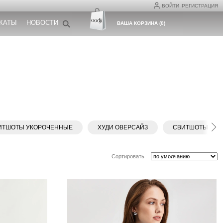
ВОЙТИ
РЕГИСТРАЦИЯ
КАТЫ
НОВОСТИ
ВАША КОРЗИНА
(
0
)
ИТШОТЫ УКОРОЧЕННЫЕ
ХУДИ ОВЕРСАЙЗ
СВИТШОТЫ ОВЕ
Сортировать