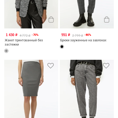
1 430
551
-70%
-80%
o
o
4 772
2 799
o
o
Жакет принтованный без
Брюки зауженные на завязках
застежки