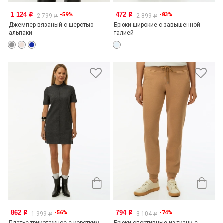
1 124
472
-59%
-83%
o
o
2 799
2 899
o
o
Джемпер вязаный с шерстью
Брюки широкие с завышенной
альпаки
талией
862
794
-56%
-74%
o
o
1 999
3 104
o
o
Платье трикотажное с коротким
Брюки спортивные из ткани с