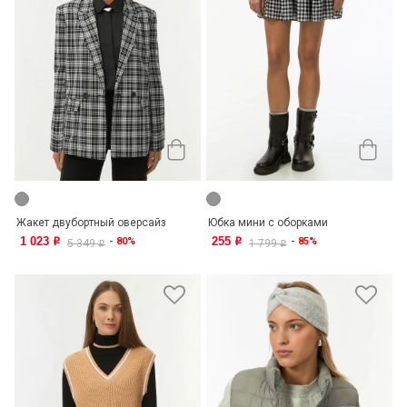
Жакет двубортный оверсайз
Юбка мини с оборками
1 023
255
- 80%
- 85%
o
o
5 349
1 799
o
o