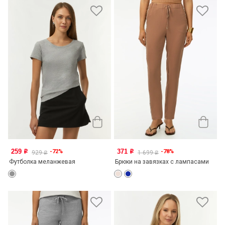
259
371
-72%
-78%
o
o
929
1 699
o
o
Футболка меланжевая
Брюки на завязках с лампасами