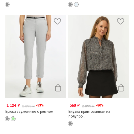
1 124
569
-53%
-80%
o
o
2 399
2 899
o
o
Брюки зауженные с ремнем
Блузка принтованная из
полупро...