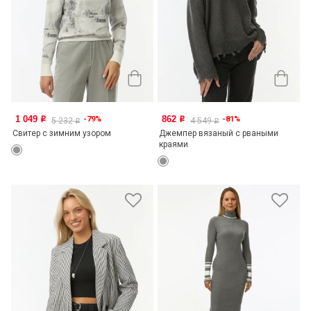
1 049
862
-79%
-81%
o
o
5 232
4 549
o
o
Свитер с зимним узором
Джемпер вязаный с рваными
краями