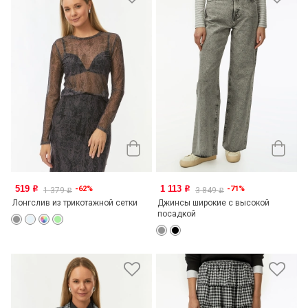
519
1 113
-62%
-71%
o
o
1 379
3 849
o
o
Лонгслив из трикотажной сетки
Джинсы широкие с высокой
посадкой