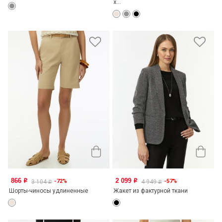
х...
866
2 099
-72%
-57%
o
o
3 104
4 949
o
o
Шорты-чиносы удлиненные
Жакет из фактурной ткани