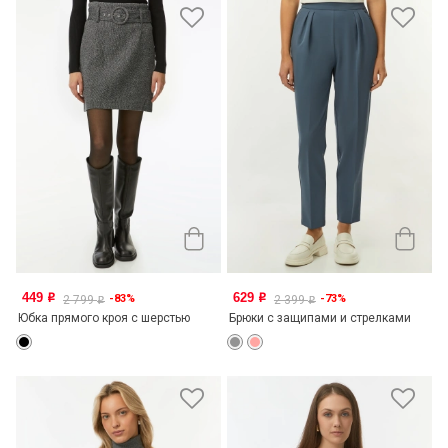
449
629
-83%
-73%
o
o
2 799
2 399
o
o
Юбка прямого кроя с шерстью
Брюки с защипами и стрелками