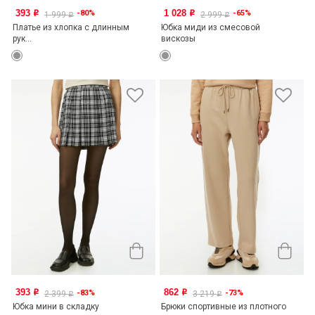
393
1 028
-80%
-65%
o
o
1 999
2 999
o
o
Платье из хлопка с длинным
Юбка миди из смесовой
рук...
вискозы
393
862
-83%
-73%
o
o
2 399
3 219
o
o
Юбка мини в складку
Брюки спортивные из плотного