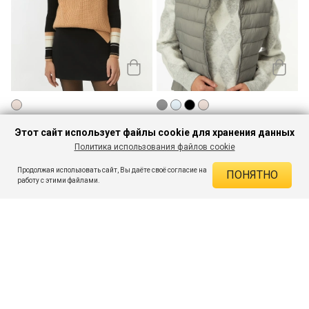
Жилет вязаный
Повязка вязаная на голову
Этот сайт использует файлы cookie для хранения данных
440
172
- 63%
- 68%
o
o
1 199
539
o
o
Политика использования файлов cookie
Продолжая использовать сайт, Вы даёте своё согласие на
ПОНЯТНО
работу с этими файлами.