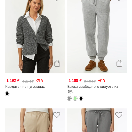
1 192
1 199
-71%
-61%
o
o
4 254
3 104
o
o
Кардиган на пуговицах
Брюки свободного силуэта из
фу...