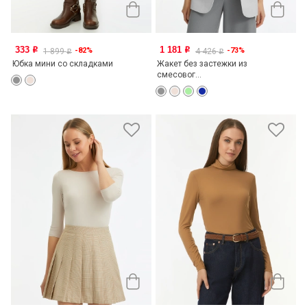
333
1 181
-82%
-73%
o
o
1 899
4 426
o
o
Юбка мини со складками
Жакет без застежки из
смесовог...