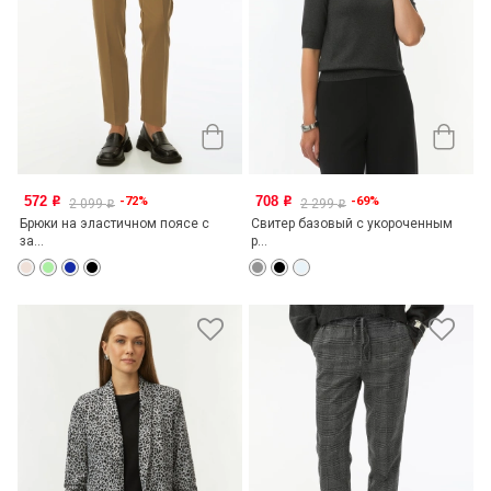
572
708
-72%
-69%
o
o
2 099
2 299
o
o
Брюки на эластичном поясе с
Свитер базовый с укороченным
за...
р...