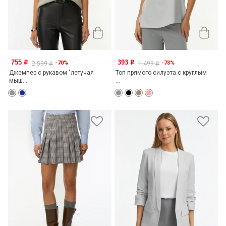
755
393
-70%
-73%
o
o
2 599
1 499
o
o
Джемпер с рукавом "летучая
Топ прямого силуэта с круглым
мыш...
...