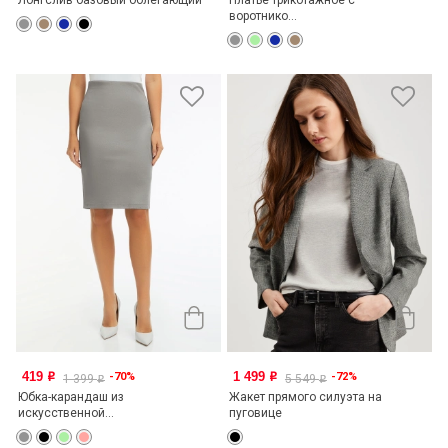
воротнико...
419
1 499
-70%
-72%
o
o
1 399
5 549
o
o
Юбка-карандаш из
Жакет прямого силуэта на
искусственной...
пуговице