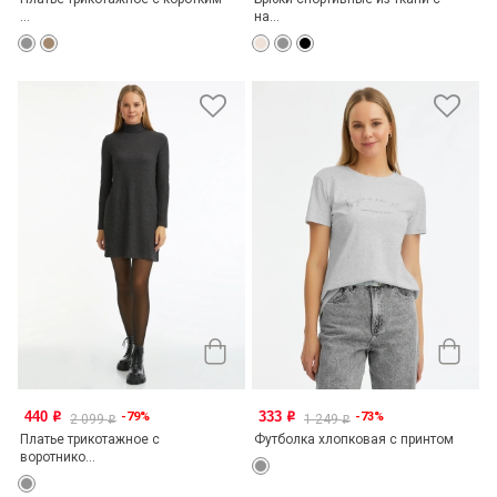
...
на...
440
333
-79%
-73%
o
o
2 099
1 249
o
o
Платье трикотажное с
Футболка хлопковая с принтом
воротнико...