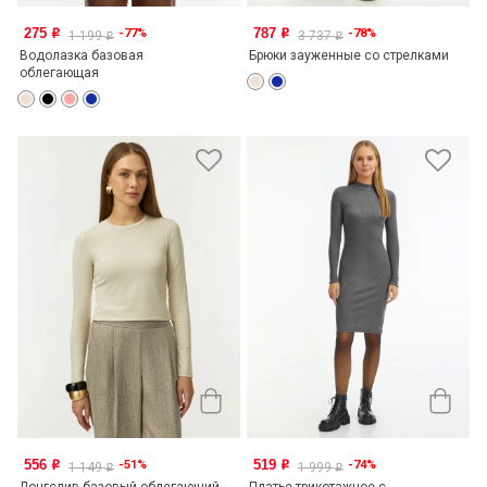
275
787
-77%
-78%
o
o
1 199
3 737
o
o
Водолазка базовая
Брюки зауженные со стрелками
облегающая
556
519
-51%
-74%
o
o
1 149
1 999
o
o
Лонгслив базовый облегающий
Платье трикотажное с