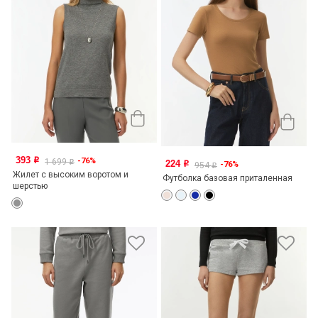
393
-76%
o
1 699
224
o
-76%
o
954
o
Жилет с высоким воротом и
Футболка базовая приталенная
шерстью