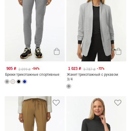
905
1 023
-56%
-72%
o
o
2 099
3 787
o
o
Брюки трикотажные спортивные
Жакет трикотажный с рукавом
3/4