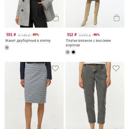
551
512
-89%
-86%
o
o
5 149
3 699
o
o
Жакет двубортный в клетку
Платье вязаное с высоким
воротом