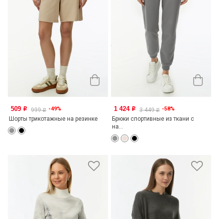
509
1 424
-49%
-58%
o
o
999
3 449
o
o
Шорты трикотажные на резинке
Брюки спортивные из ткани с
на...