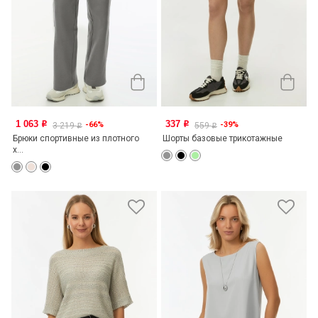
1 063
337
-66%
-39%
o
o
3 219
559
o
o
Брюки спортивные из плотного
Шорты базовые трикотажные
х...