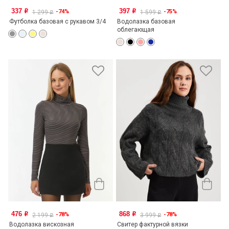
337
397
-74%
-75%
o
o
1 299
1 599
o
o
Футболка базовая с рукавом 3/4
Водолазка базовая
облегающая
476
868
-78%
-78%
o
o
2 199
3 999
o
o
Водолазка вискозная
Свитер фактурной вязки