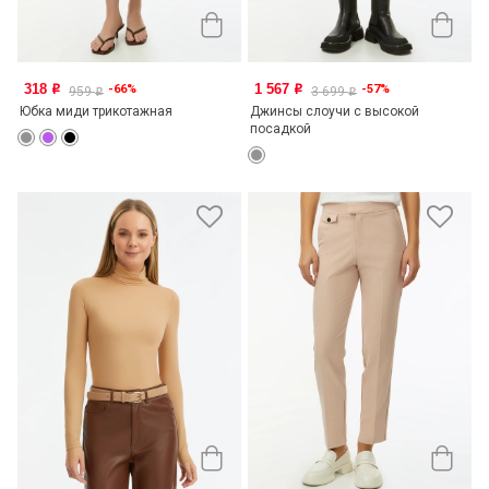
318
1 567
-66%
-57%
o
o
959
3 699
o
o
Юбка миди трикотажная
Джинсы слоучи с высокой
посадкой