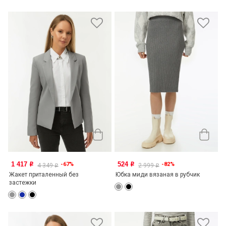
1 417
524
-67%
-82%
o
o
4 349
2 999
o
o
Жакет приталенный без
Юбка миди вязаная в рубчик
застежки