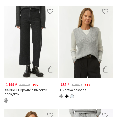
1 199
635
-69%
-64%
o
o
3 909
1 799
o
o
Джинсы широкие с высокой
Жилетка базовая
посадкой