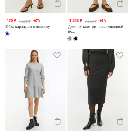
420
1 338
-67%
-63%
o
o
1 299
3 699
o
o
Юбка-карандаш в полоску
Джинсы мом фит с завышенной
по...