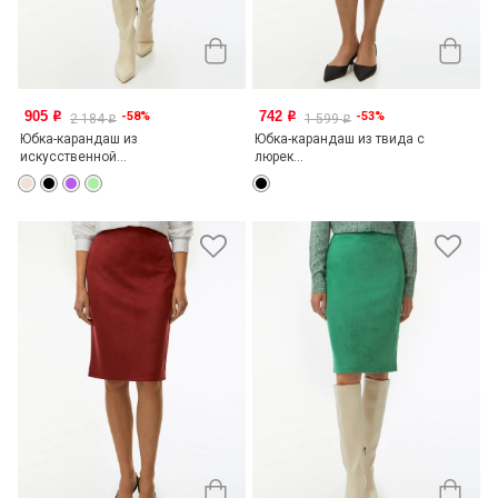
905
742
-58%
-53%
o
o
2 184
1 599
o
o
Юбка-карандаш из
Юбка-карандаш из твида с
искусственной...
люрек...