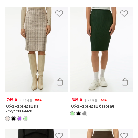
749
389
-68%
-72%
o
o
2 414
1 399
o
o
Юбка-карандаш из
Юбка-карандаш базовая
искусственной...