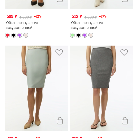
599
512
-62%
-67%
o
o
1 599
1 599
o
o
Юбка-карандаш из
Юбка-карандаш из
искусственной...
искусственной...