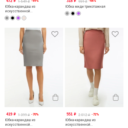
472
318
-69%
-66%
o
o
1 549
959
o
o
Юбка-карандаш из
Юбка миди трикотажная
искусственной...
419
551
-70%
-72%
o
o
1 399
2 012
o
o
Юбка-карандаш из
Юбка-карандаш из
искусственной...
искусственной...