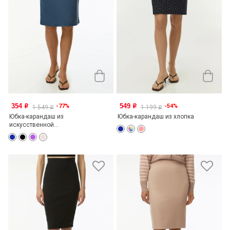
354
549
-77%
-54%
o
o
1 549
1 199
o
o
Юбка-карандаш из
Юбка-карандаш из хлопка
искусственной...