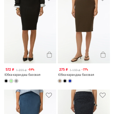
572
275
-59%
-77%
o
o
1 399
1 199
o
o
Юбка-карандаш базовая
Юбка-карандаш базовая