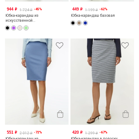
944
449
-45%
-62%
o
o
1 724
1 199
o
o
Юбка-карандаш из
Юбка-карандаш базовая
искусственной...
551
420
-72%
-67%
o
o
2 012
1 299
o
o
Юбка-карандаш из
Юбка-карандаш в полоску