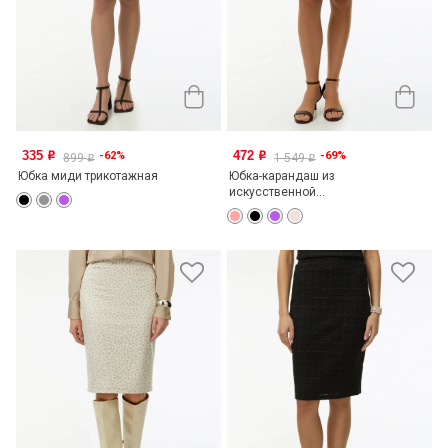
335
472
-62%
-69%
o
o
899
1 549
o
o
Юбка миди трикотажная
Юбка-карандаш из
искусственной...