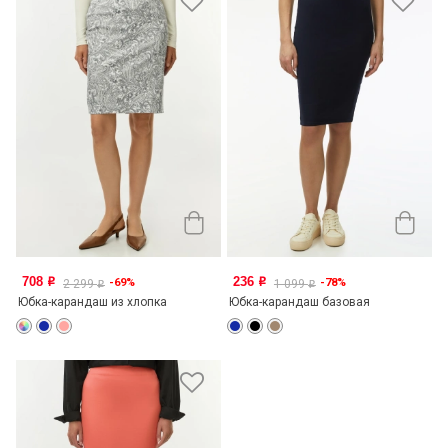
708
236
-69%
-78%
o
o
2 299
1 099
o
o
Юбка-карандаш из хлопка
Юбка-карандаш базовая