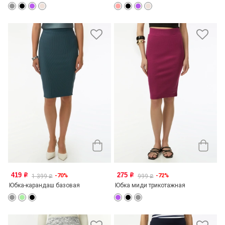
419
275
-70%
-72%
o
o
1 399
999
o
o
Юбка-карандаш базовая
Юбка миди трикотажная