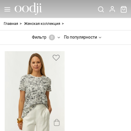
Главная
>
Женская коллекция
>
Фильтр
По популярности
0