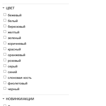
ЦВЕТ
бежевый
белый
бирюзовый
желтый
зеленый
коричневый
красный
оранжевый
розовый
серый
синий
слоновая кость
фиолетовый
черный
НОВИНКИ/АКЦИИ