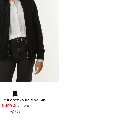
ан с шерстью на молнии
1 499
o
6 612
o
-77%