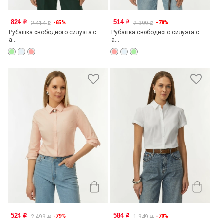
824
514
-65%
-78%
o
o
2 414
2 399
o
o
Рубашка свободного силуэта с
Рубашка свободного силуэта с
а...
а...
524
584
-79%
-70%
o
o
2 499
1 949
o
o