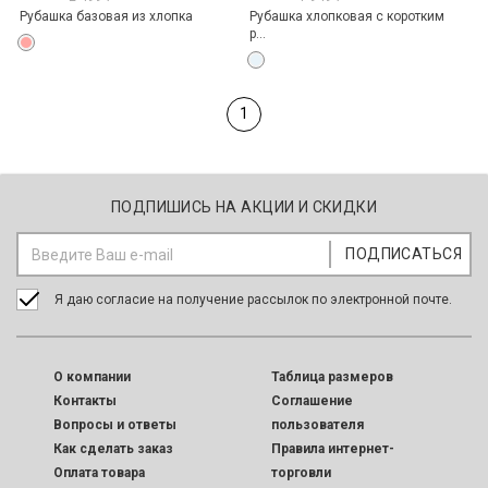
Рубашка базовая из хлопка
Рубашка хлопковая с коротким
р...
1
ПОДПИШИСЬ НА АКЦИИ И СКИДКИ
Я даю согласие на получение рассылок по электронной почте.
O компании
Таблица размеров
Контакты
Соглашение
Вопросы и ответы
пользователя
Как сделать заказ
Правила интернет-
Оплата товара
торговли