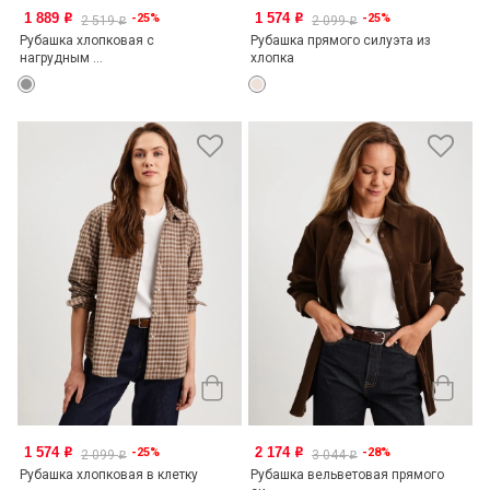
1 889
1 574
-25%
-25%
o
o
2 519
2 099
o
o
Рубашка хлопковая с
Рубашка прямого силуэта из
нагрудным ...
хлопка
1 574
2 174
-25%
-28%
o
o
2 099
3 044
o
o
Рубашка хлопковая в клетку
Рубашка вельветовая прямого