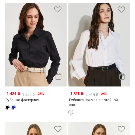
1 424
1 811
-28%
-24%
o
o
1 994
2 414
o
o
Рубашка фактурная
Рубашка прямая с потайной
заст...