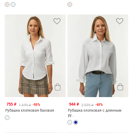
755
944
-55%
-63%
o
o
1 699
2 599
o
o
Рубашка хлопковая базовая
Рубашка хлопковая с длинным
ру...