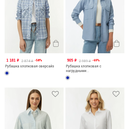
1 181
905
-58%
-69%
o
o
2 874
2 989
o
o
Рубашка хлопковая оверсайз
Рубашка хлопковая с
нагрудными...