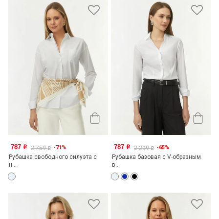
787
787
-71%
-65%
o
o
2 759
2 299
o
o
Рубашка свободного силуэта с
Рубашка базовая с V-образным
н...
в...