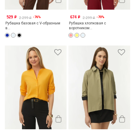
529
674
-76%
-70%
o
o
2 299
2 299
o
o
Рубашка базовая с V-образным
Рубашка хлопковая с
в...
воротником...