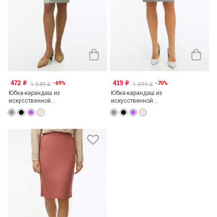
472
419
-69%
-70%
o
o
1 549
1 399
o
o
Юбка-карандаш из
Юбка-карандаш из
искусственной...
искусственной...