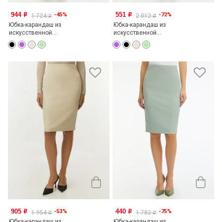
944
551
-45%
-72%
o
o
1 724
2 012
o
o
Юбка-карандаш из
Юбка-карандаш из
искусственной...
искусственной...
905
440
-53%
-75%
o
o
1 954
1 782
o
o
Юбка-карандаш из
Юбка-карандаш из