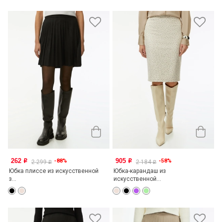
262
905
-88%
-58%
o
o
2 299
2 184
o
o
Юбка плиссе из искусственной
Юбка-карандаш из
з...
искусственной...