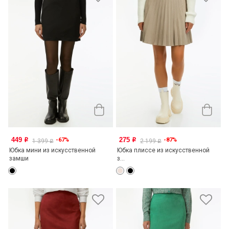
449
275
-67%
-87%
o
o
1 399
2 199
o
o
Юбка мини из искусственной
Юбка плиссе из искусственной
замши
з...