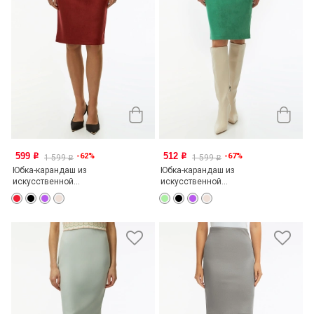
599
512
-62%
-67%
o
o
1 599
1 599
o
o
Юбка-карандаш из
Юбка-карандаш из
искусственной...
искусственной...