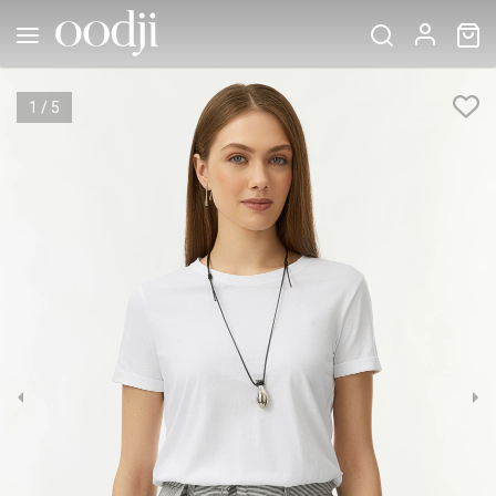
1
/
5