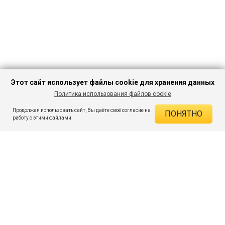
Этот сайт использует файлы cookie для хранения данных
Политика использования файлов cookie
В КОРЗИНУ
337 ₽
839 ₽
-59%
Продолжая использовать сайт, Вы даёте своё согласие на
ПОНЯТНО
ДЕЙСТВУЮЩИЕ СКИДКИ
работу с этими файлами.
Скидка на товар 59% :
502 ₽
ПОДПИШИСЬ НА АКЦИИ И СКИДКИ
При оплате онлайн 5% :
17 ₽
Экономия :
519 ₽
Я даю согласие на получение рассылок по электронной почте.
O компании
Таблица размеров