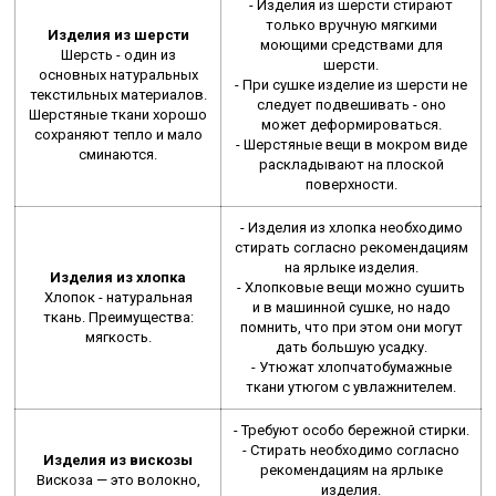
- Изделия из шерсти стирают
только вручную мягкими
Изделия из шерсти
моющими средствами для
Шерсть - один из
шерсти.
основных натуральных
- При сушке изделие из шерсти не
текстильных материалов.
следует подвешивать - оно
Шерстяные ткани хорошо
может деформироваться.
сохраняют тепло и мало
- Шерстяные вещи в мокром виде
сминаются.
раскладывают на плоской
поверхности.
- Изделия из хлопка необходимо
стирать согласно рекомендациям
на ярлыке изделия.
Изделия из хлопка
- Хлопковые вещи можно сушить
Хлопок - натуральная
и в машинной сушке, но надо
ткань. Преимущества:
помнить, что при этом они могут
мягкость.
дать большую усадку.
- Утюжат хлопчатобумажные
ткани утюгом с увлажнителем.
- Требуют особо бережной стирки.
- Стирать необходимо согласно
Изделия из вискозы
рекомендациям на ярлыке
Вискоза — это волокно,
изделия.