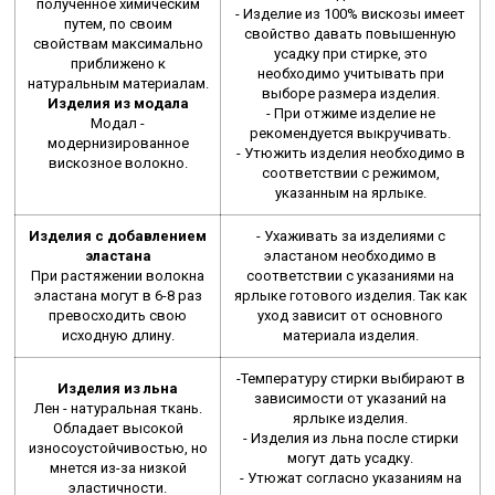
полученное химическим
- Изделие из 100% вискозы имеет
путем, по своим
свойство давать повышенную
свойствам максимально
усадку при стирке, это
приближено к
необходимо учитывать при
натуральным материалам.
выборе размера изделия.
Изделия из модала
- При отжиме изделие не
Модал -
рекомендуется выкручивать.
модернизированное
- Утюжить изделия необходимо в
вискозное волокно.
соответствии с режимом,
указанным на ярлыке.
Изделия с добавлением
- Ухаживать за изделиями с
эластана
эластаном необходимо в
При растяжении волокна
соответствии с указаниями на
эластана могут в 6-8 раз
ярлыке готового изделия. Так как
превосходить свою
уход зависит от основного
исходную длину.
материала изделия.
-Температуру стирки выбирают в
Изделия из льна
зависимости от указаний на
Лен - натуральная ткань.
ярлыке изделия.
Обладает высокой
- Изделия из льна после стирки
износоустойчивостью, но
могут дать усадку.
мнется из-за низкой
- Утюжат согласно указаниям на
эластичности.