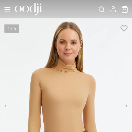
1
/
5