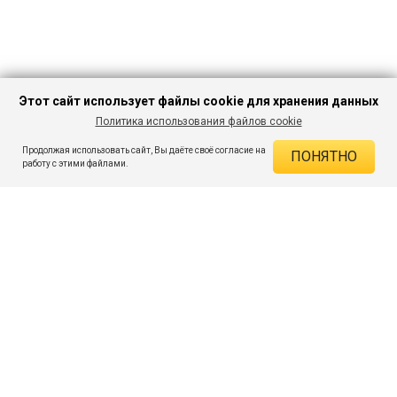
Этот сайт использует файлы cookie для хранения данных
Политика использования файлов cookie
В КОРЗИНУ
275 ₽
1 199 ₽
-77%
Продолжая использовать сайт, Вы даёте своё согласие на
ПОНЯТНО
ДЕЙСТВУЮЩИЕ СКИДКИ
работу с этими файлами.
Скидка на товар 77% :
924 ₽
ПОДПИШИСЬ НА АКЦИИ И СКИДКИ
При оплате онлайн 5% :
14 ₽
Экономия :
938 ₽
Я даю согласие на получение рассылок по электронной почте.
O компании
Таблица размеров
Контакты
Соглашение
Вопросы и ответы
пользователя