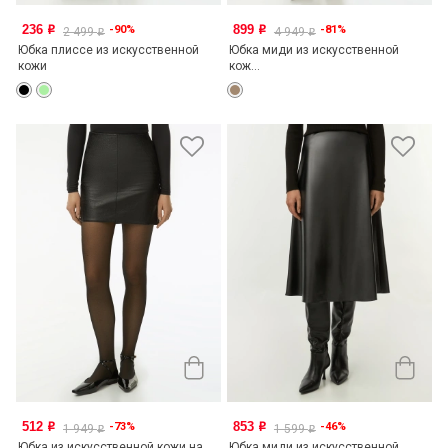
236
899
-90%
-81%
o
o
2 499
4 949
o
o
Юбка плиссе из искусственной
Юбка миди из искусственной
кожи
кож...
512
853
-73%
-46%
o
o
1 949
1 599
o
o
Юбка из искусственной кожи на
Юбка миди из искусственной