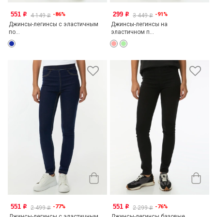
551
299
-86%
-91%
o
o
4 149
3 449
o
o
Джинсы-легинсы с эластичным
Джинсы-легинсы на
по...
эластичном п...
551
551
-77%
-76%
o
o
2 499
2 299
o
o
Джинсы-легинсы с эластичным
Джинсы-легинсы базовые