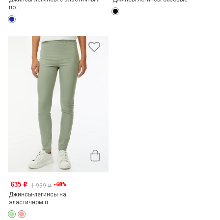
по...
635
-68%
o
1 999
o
Джинсы-легинсы на
эластичном п...