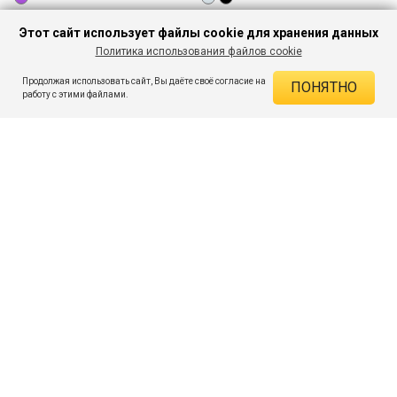
Платье миди ажурной вязки
Комплект укороченных носков
Этот сайт использует файлы cookie для хранения данных
(1...
472
- 87%
o
3 909
o
Политика использования файлов cookie
599
- 68%
o
1 899
o
Продолжая использовать сайт, Вы даёте своё согласие на
ПОНЯТНО
работу с этими файлами.
Комплект укороченных носков
Водолазка базовая
(1...
облегающая