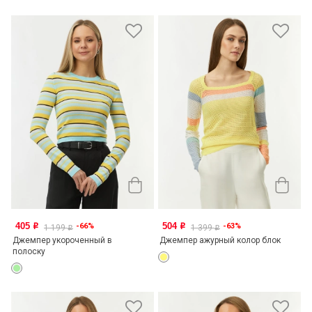
405
504
-66%
-63%
o
o
1 199
1 399
o
o
Джемпер укороченный в
Джемпер ажурный колор блок
полоску