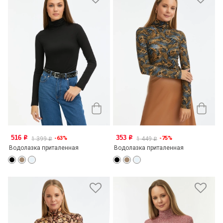
516
353
-63%
-75%
o
o
1 399
1 449
o
o
Водолазка приталенная
Водолазка приталенная