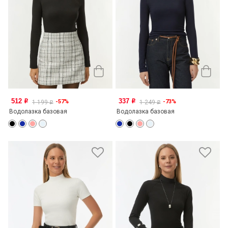
512
337
-57%
-73%
o
o
1 199
1 249
o
o
Водолазка базовая
Водолазка базовая