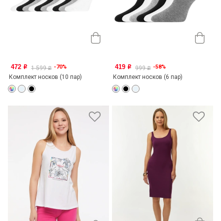
472
419
-70%
-58%
o
o
1 599
999
o
o
Комплект носков (10 пар)
Комплект носков (6 пар)