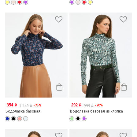
354
292
-75%
-70%
o
o
1 449
999
o
o
Водолазка базовая
Водолазка базовая из хлопка