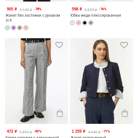
905
598
-78%
-76%
o
o
4 149
2 599
o
o
Жакет без застежки с рукавом
Юбка миди плиссированная
3/4
472
1 259
-83%
-71%
o
o
2 899
4 349
o
o
Брюки широкие с завышенной
Жакет укороченный