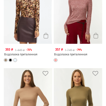
393
357
-72%
-79%
o
o
1 449
1 749
o
o
Водолазка приталенная
Водолазка приталенная