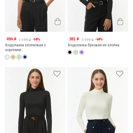
494
381
-58%
-68%
o
o
1 199
1 199
o
o
Водолазка хлопковая с
Водолазка базовая из хлопка
коротким...