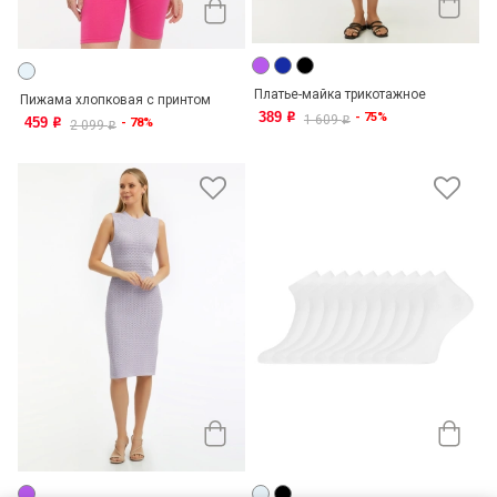
Платье-майка трикотажное
Пижама хлопковая с принтом
389
- 75%
o
1 609
459
o
- 78%
o
2 099
o