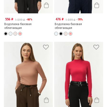
556
476
-65%
-70%
o
o
1 599
1 599
o
o
Водолазка базовая
Водолазка базовая
облегающая
облегающая