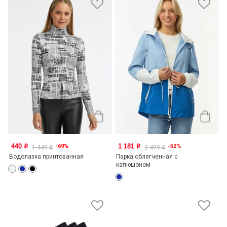
440
1 181
-69%
-52%
o
o
1 449
2 499
o
o
Водолазка принтованная
Парка облегченная с
капюшоном