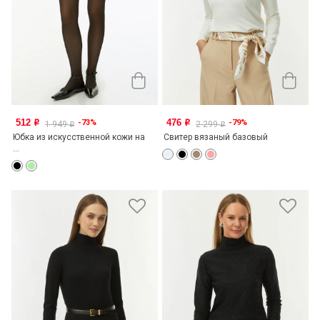
512
476
-73%
-79%
o
o
1 949
2 299
o
o
Юбка из искусственной кожи на
Свитер вязаный базовый
...