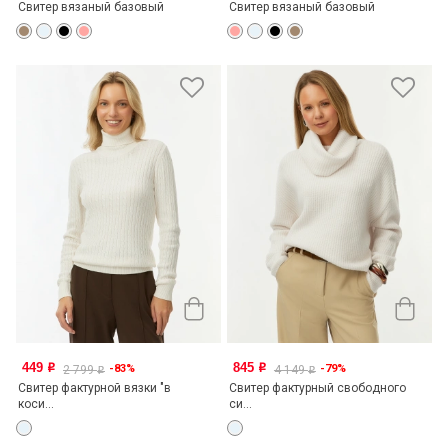
Свитер вязаный базовый
Свитер вязаный базовый
449
845
-83%
-79%
o
o
2 799
4 149
o
o
Свитер фактурной вязки "в
Свитер фактурный свободного
коси...
си...