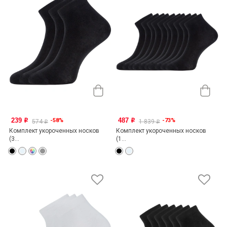
239
487
-58%
-73%
o
o
574
1 839
o
o
Комплект укороченных носков
Комплект укороченных носков
(3...
(1...