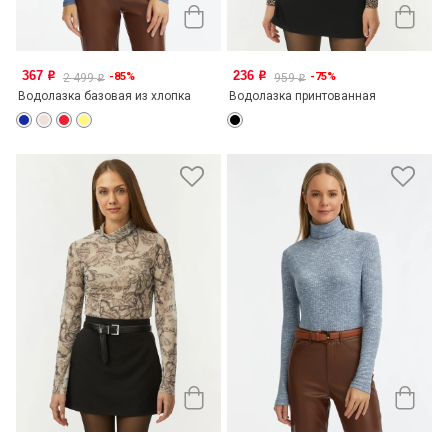
367
236
-85%
-75%
o
o
2 499
959
o
o
Водолазка базовая из хлопка
Водолазка принтованная