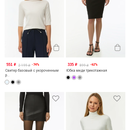
551
335
-74%
-62%
o
o
2 199
899
o
o
Свитер базовый с укороченным
Юбка миди трикотажная
р...