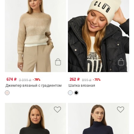
674
262
-78%
-70%
o
o
3 099
899
o
o
Джемпер вязаный с градиентом
Шапка вязаная