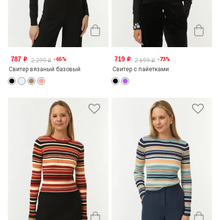
787
719
-65%
-73%
o
o
2 299
2 699
o
o
Свитер вязаный базовый
Свитер с пайетками