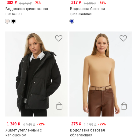
302
317
-75%
-81%
o
o
1 249
1 699
o
o
Водолазка трикотажная
Водолазка базовая
притален...
трикотажная
1 349
275
-72%
-77%
o
o
4 949
1 199
o
o
Жилет утепленный с
Водолазка базовая
капюшоном
облегающая