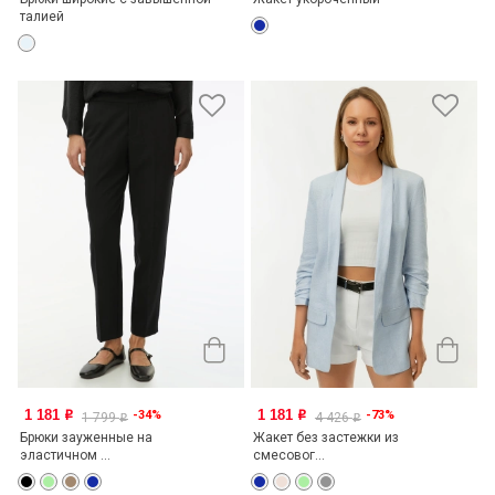
талией
1 181
1 181
-34%
-73%
o
o
1 799
4 426
o
o
Брюки зауженные на
Жакет без застежки из
эластичном ...
смесовог...