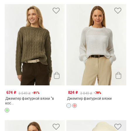
674
824
-81%
-78%
o
o
3 549
3 849
o
o
Джемпер фактурной вязки "в
Джемпер фактурной вязки
кос...