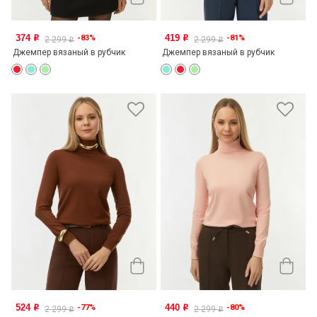
374
419
-83%
-81%
o
o
2 299
2 299
o
o
Джемпер вязаный в рубчик
Джемпер вязаный в рубчик
524
440
-77%
-80%
o
o
2 299
2 299
o
o