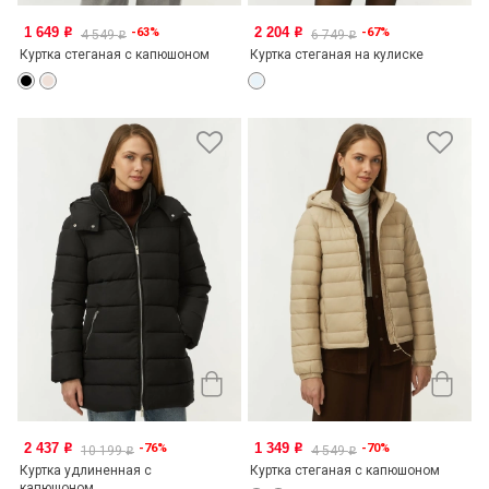
1 649
2 204
-63%
-67%
o
o
4 549
6 749
o
o
Куртка стеганая с капюшоном
Куртка стеганая на кулиске
2 437
1 349
-76%
-70%
o
o
10 199
4 549
o
o
Куртка удлиненная с
Куртка стеганая с капюшоном
капюшоном