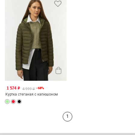
1 574
-68%
o
4 999
o
Куртка стеганая с капюшоном
1