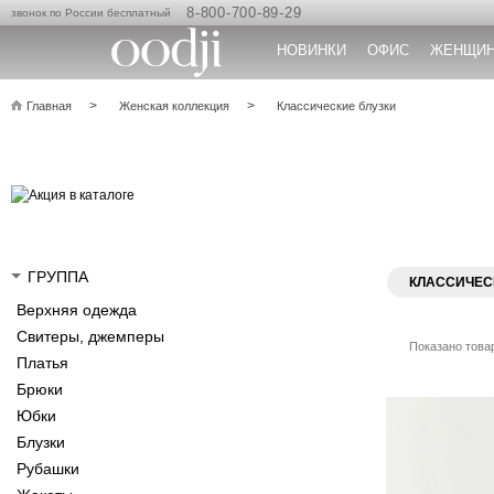
8-800-700-89-29
звонок по России бесплатный
НОВИНКИ
ОФИС
ЖЕНЩИ
Главная
Женская коллекция
Классические блузки
ГРУППА
КЛАССИЧЕС
Верхняя одежда
Свитеры, джемперы
Показано товар
Платья
Брюки
Юбки
Блузки
Рубашки