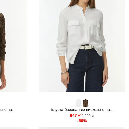
ы с на...
Блузка базовая из вискозы с на...
647
o
1 299
o
-50%