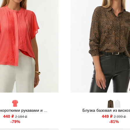
 короткими рукавами и ...
Блузка базовая из вискоз
440
449
o
2 184
o
2 399
o
o
-79%
-81%