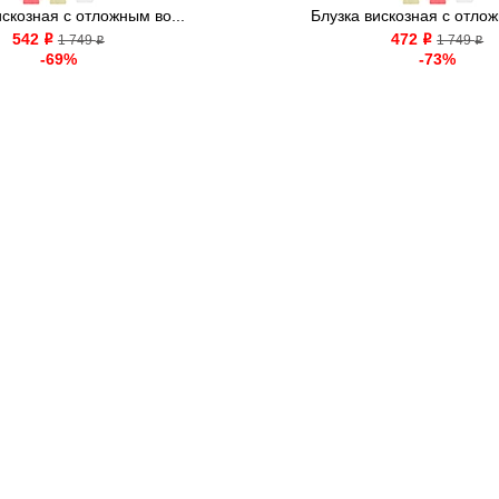
искозная с отложным во...
Блузка вискозная с отлож
542
472
o
1 749
o
1 749
o
o
-69%
-73%