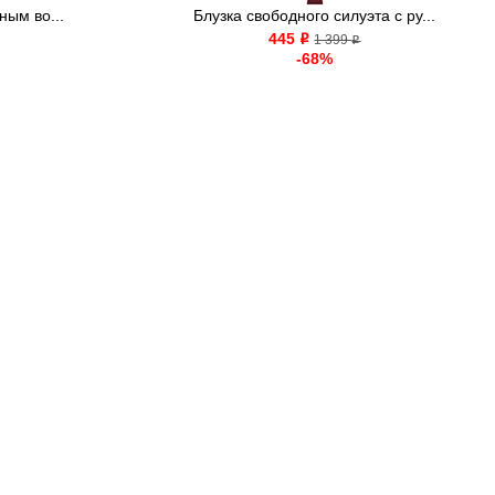
ным во...
Блузка свободного силуэта с ру...
445
o
1 399
o
-68%