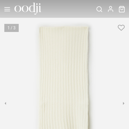
1
/
3