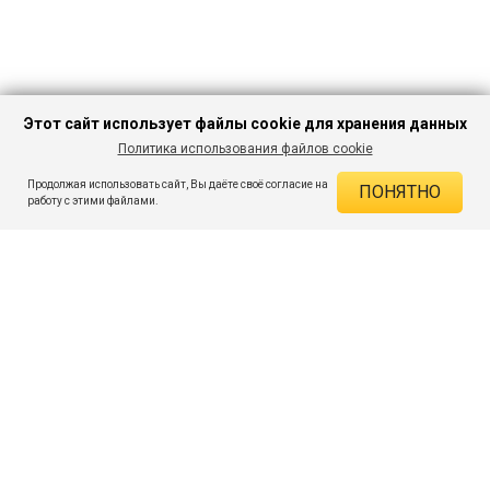
Этот сайт использует файлы cookie для хранения данных
Политика использования файлов cookie
В КОРЗИНУ
472 ₽
1 549 ₽
-69%
Продолжая использовать сайт, Вы даёте своё согласие на
ПОНЯТНО
ДЕЙСТВУЮЩИЕ СКИДКИ
работу с этими файлами.
Скидка на товар 69% :
1 077 ₽
ПОДПИШИСЬ НА АКЦИИ И СКИДКИ
При оплате онлайн 5% :
24 ₽
Экономия :
1 101 ₽
Я даю согласие на получение рассылок по электронной почте.
O компании
Таблица размеров
Контакты
Соглашение
Вопросы и ответы
пользователя