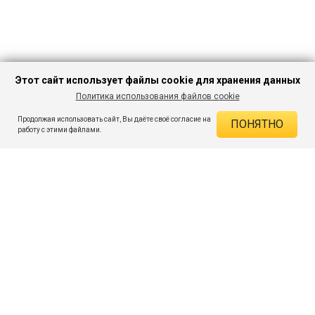
Этот сайт использует файлы cookie для хранения данных
Политика использования файлов cookie
В КОРЗИНУ
314 ₽
1 449 ₽
-78%
Продолжая использовать сайт, Вы даёте своё согласие на
ПОНЯТНО
ДЕЙСТВУЮЩИЕ СКИДКИ
работу с этими файлами.
Скидка на товар 78% :
1 135 ₽
ПОДПИШИСЬ НА АКЦИИ И СКИДКИ
При оплате онлайн 5% :
16 ₽
Экономия :
1 151 ₽
Я даю согласие на получение рассылок по электронной почте.
O компании
Таблица размеров
Контакты
Соглашение
Вопросы и ответы
пользователя