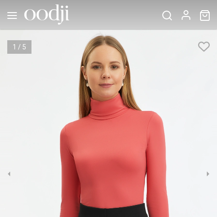
1
/
5