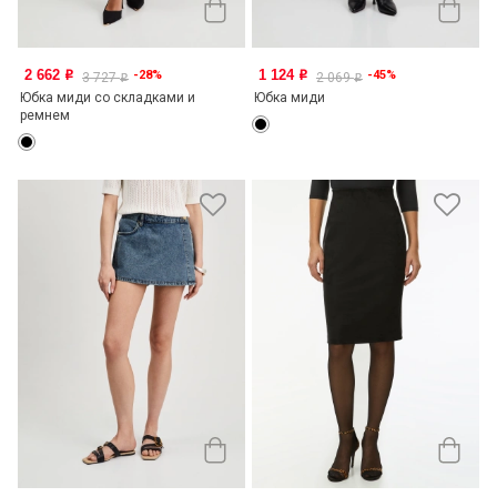
2 662
1 124
-28%
-45%
o
o
3 727
2 069
o
o
Юбка миди со складками и
Юбка миди
ремнем