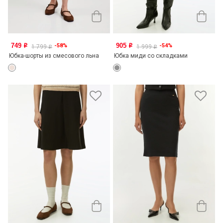
749
905
-58%
-54%
o
o
1 799
1 999
o
o
Юбка-шорты из смесового льна
Юбка миди со складками