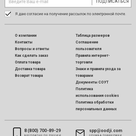
Юбка джинсовая прямая
Юбка-карандаш базовая
299
317
- 89%
- 68%
o
o
2 759
999
o
o