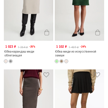
1 023
1 102
-25%
-24%
o
o
1 364
1 469
o
o
Юбка-карандаш миди
Юбка миди из искусственной
облегающая
замши