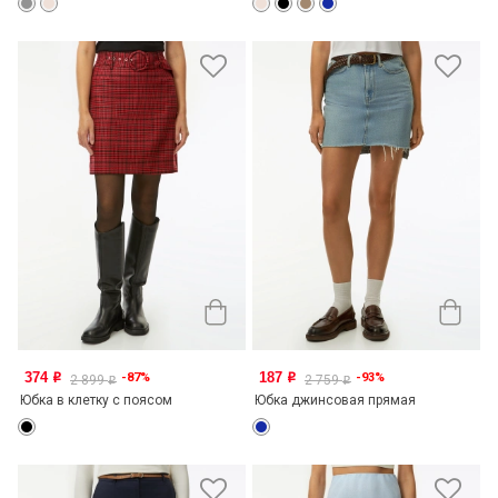
374
187
-87%
-93%
o
o
2 899
2 759
o
o
Юбка в клетку с поясом
Юбка джинсовая прямая