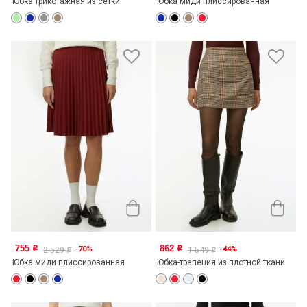
Юбка трикотажная из сетки
Юбка миди плиссированная
755
862
-70%
-44%
o
o
2 529
1 549
o
o
Юбка миди плиссированная
Юбка-трапеция из плотной ткани