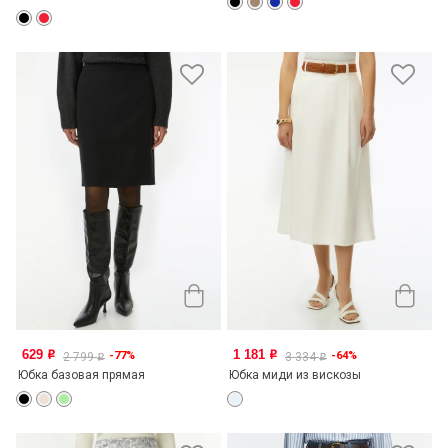
629
1 181
-77%
-64%
o
o
2 799
3 334
o
o
Юбка базовая прямая
Юбка миди из вискозы