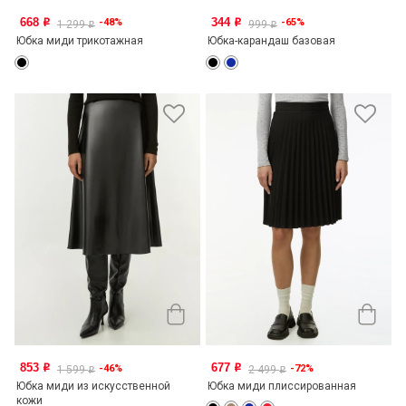
668
344
-48%
-65%
o
o
1 299
999
o
o
Юбка миди трикотажная
Юбка-карандаш базовая
853
677
-46%
-72%
o
o
1 599
2 499
o
o
Юбка миди из искусственной
Юбка миди плиссированная
кожи