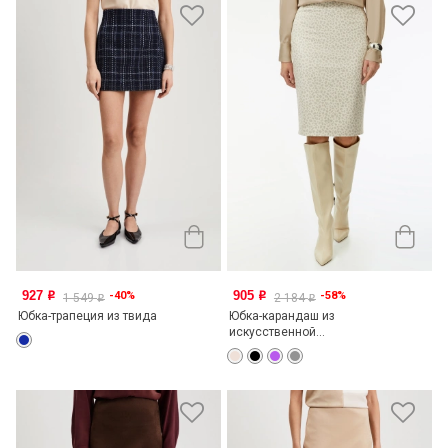
927
905
-40%
-58%
o
o
1 549
2 184
o
o
Юбка-трапеция из твида
Юбка-карандаш из
искусственной...