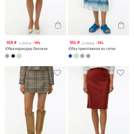
419
551
-70%
-74%
o
o
1 399
2 184
o
o
Юбка-карандаш базовая
Юбка трикотажная из сетки