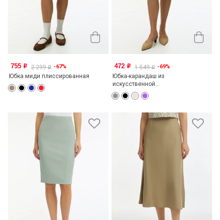
755
472
-67%
-69%
o
o
2 299
1 549
o
o
Юбка миди плиссированная
Юбка-карандаш из
искусственной...