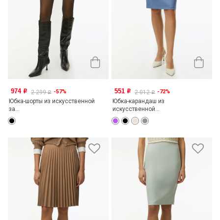
974
551
-57%
-72%
o
o
2 299
2 012
o
o
Юбка-шорты из искусственной
Юбка-карандаш из
за...
искусственной...