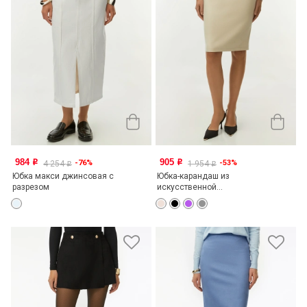
984
905
-76%
-53%
o
o
4 254
1 954
o
o
Юбка макси джинсовая с
Юбка-карандаш из
разрезом
искусственной...