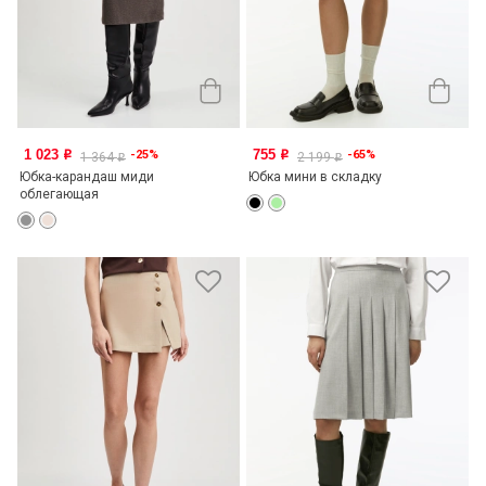
1 023
755
-25%
-65%
o
o
1 364
2 199
o
o
Юбка-карандаш миди
Юбка мини в складку
облегающая