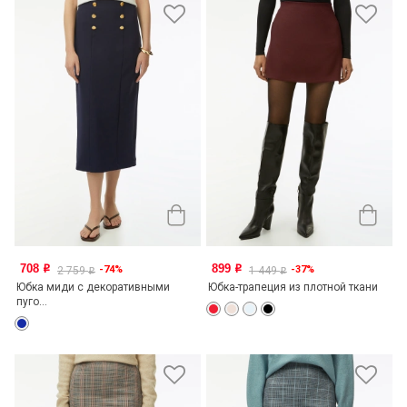
708
899
-74%
-37%
o
o
2 759
1 449
o
o
Юбка миди с декоративными
Юбка-трапеция из плотной ткани
пуго...