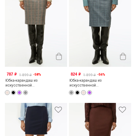
787
824
-58%
-56%
o
o
1 899
1 899
o
o
Юбка-карандаш из
Юбка-карандаш из
искусственной...
искусственной...