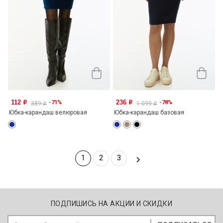
112
236
-71%
-78%
o
o
389
1 099
o
o
Юбка-карандаш велюровая
Юбка-карандаш базовая