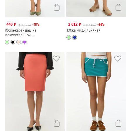
440
1 012
-75%
-64%
o
o
1 782
2 874
o
o
Юбка-карандаш из
Юбка миди льняная
искусственной...