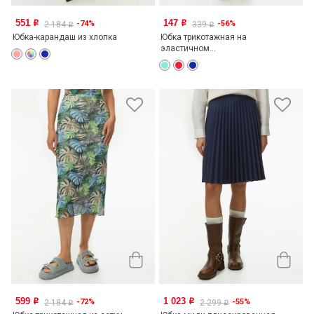
551
147
-74%
-56%
o
o
2 184
339
o
o
Юбка-карандаш из хлопка
Юбка трикотажная на
эластичном...
599
1 023
-72%
-55%
o
o
2 184
2 299
o
o