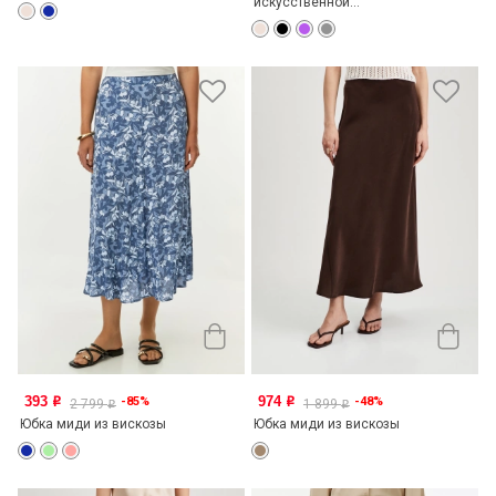
искусственной...
393
974
-85%
-48%
o
o
2 799
1 899
o
o
Юбка миди из вискозы
Юбка миди из вискозы