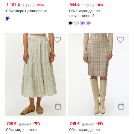
1 181
944
-50%
-45%
o
o
2 399
1 724
o
o
Юбка-шорты джинсовые
Юбка-карандаш из
искусственной...
708
749
-75%
-68%
o
o
2 874
2 414
o
o
Юбка миди ярусная
Юбка-карандаш из