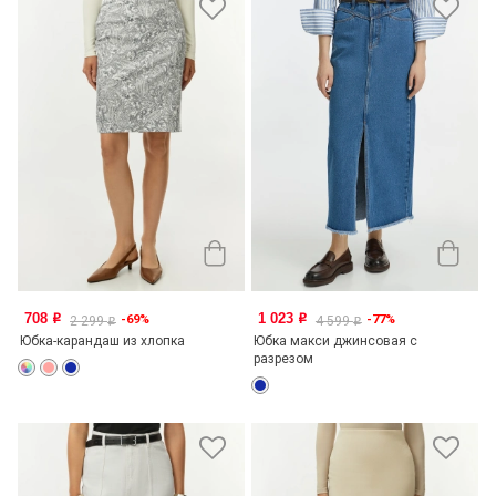
708
1 023
-69%
-77%
o
o
2 299
4 599
o
o
Юбка-карандаш из хлопка
Юбка макси джинсовая с
разрезом