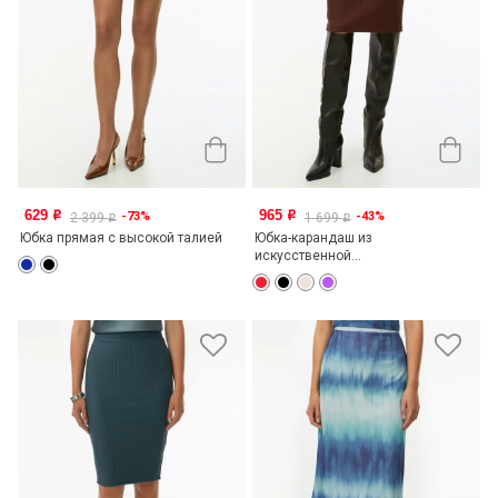
629
965
-73%
-43%
o
o
2 399
1 699
o
o
Юбка прямая с высокой талией
Юбка-карандаш из
искусственной...