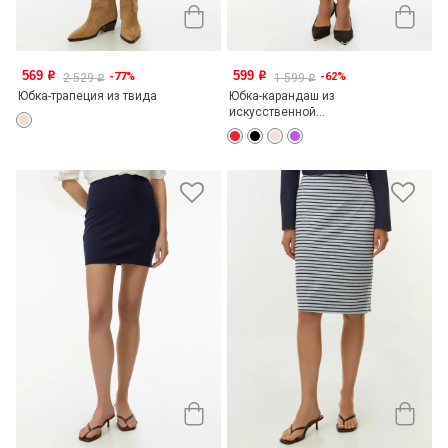
569
599
-77%
-62%
o
o
2 529
1 599
o
o
Юбка-трапеция из твида
Юбка-карандаш из
искусственной...