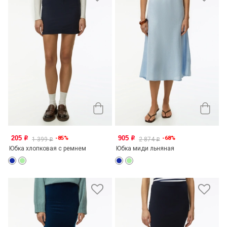
205
905
-85%
-68%
o
o
1 399
2 874
o
o
Юбка хлопковая с ремнем
Юбка миди льняная