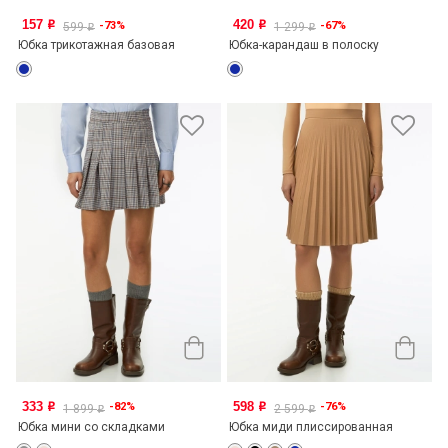
157
420
-73%
-67%
o
o
599
1 299
o
o
Юбка трикотажная базовая
Юбка-карандаш в полоску
333
598
-82%
-76%
o
o
1 899
2 599
o
o
Юбка мини со складками
Юбка миди плиссированная