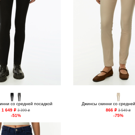
инни со средней посадкой
Джинсы скинни со средней
1 649
866
o
3 399
o
3 549
o
o
-51%
-75%