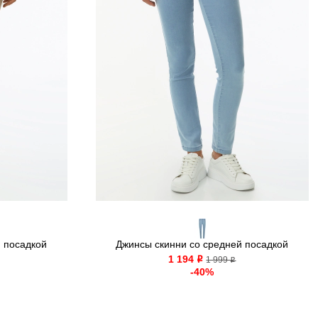
 посадкой
Джинсы скинни со средней посадкой
1 194
o
1 999
o
-40%