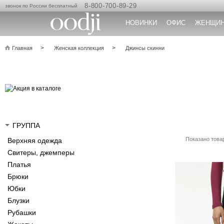
8-800-700-89-29
звонок по России бесплатный
НОВИНКИ
ОФИС
ЖЕНЩИ
Главная
Женская коллекция
Джинсы скинни
ГРУППА
Показано товар
Верхняя одежда
Свитеры, джемперы
Платья
Брюки
Юбки
Блузки
Рубашки