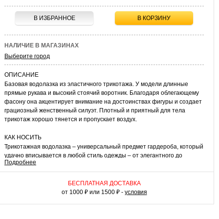
В ИЗБРАННОЕ
В КОРЗИНУ
НАЛИЧИЕ В МАГАЗИНАХ
Выберите город
ОПИСАНИЕ
Базовая водолазка из эластичного трикотажа. У модели длинные
прямые рукава и высокий стоячий воротник. Благодаря облегающему
фасону она акцентирует внимание на достоинствах фигуры и создает
грациозный женственный силуэт. Плотный и приятный для тела
трикотаж хорошо тянется и пропускает воздух.
КАК НОСИТЬ
Трикотажная водолазка – универсальный предмет гардероба, который
удачно вписывается в любой стиль одежды – от элегантного до
Подробнее
повседневного. На работу или учебу ее можно носить с юбкой-
карандашом или прямыми брюками, дополнив комплект жакетом. С
этим нарядом будут хорошо смотреться туфли-лодочки или лоферы.
БЕСПЛАТНАЯ ДОСТАВКА
Водолазку можно комбинировать с облегающими джинсами и
от 1000 ₽ или 1500 ₽ -
условия
слипонами.