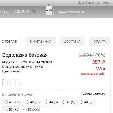
ВОЙТИ
РЕГИСТРАЦИЯ
КАТЫ
НОВОСТИ
ВАША КОРЗИНА
(
0
)
О ТОВАРЕ
В МАГАЗИНАХ
ДОСТАВКА
ОПЛАТА
Водолазка базовая
1 199
(-
70
%)
o
357
o
Модель:
15E02001B/46147/1000N
Состав:
Хлопок 95%, ПУ 5%
339
o
Цвет:
белый
при оплате онлайн
Таблица размеров
ВЫБЕРИТЕ РАЗМЕР
40 (XXS)
42 (XS)
44 (S)
46 (M)
48 (L)
50 (XL)
52 (XXL)