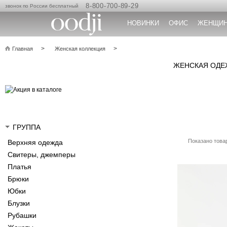
8-800-700-89-29
звонок по России бесплатный
НОВИНКИ
ОФИС
ЖЕНЩИ
Главная
Женская коллекция
ЖЕНСКАЯ ОДЕЖ
ГРУППА
Показано товар
Верхняя одежда
Свитеры, джемперы
Платья
Брюки
Юбки
Блузки
Рубашки