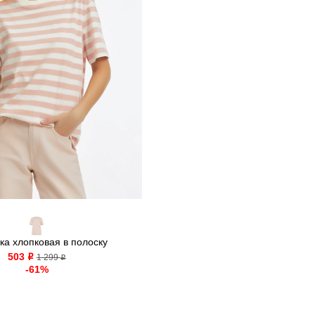
ка хлопковая в полоску
503
o
1 299
o
-61%