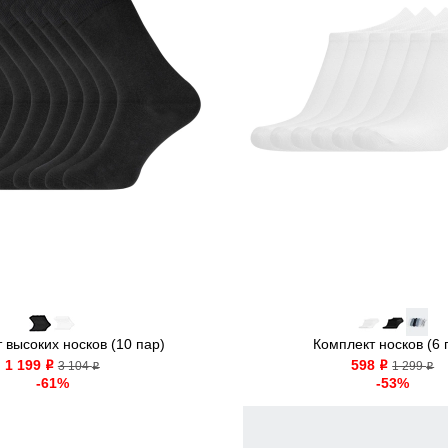
 высоких носков (10 пар)
Комплект носков (6 
1 199
598
o
3 104
o
1 299
o
o
-61%
-53%