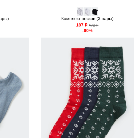
пары)
Комплект носков (3 пары)
187
o
472
o
-60%