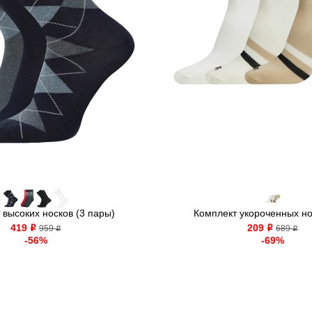
 высоких носков (3 пары)
Комплект укороченных нос
419
209
o
959
o
689
o
o
-56%
-69%