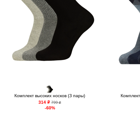
Комплект высоких носков (3 пары)
Комплект
314
o
799
o
-60%