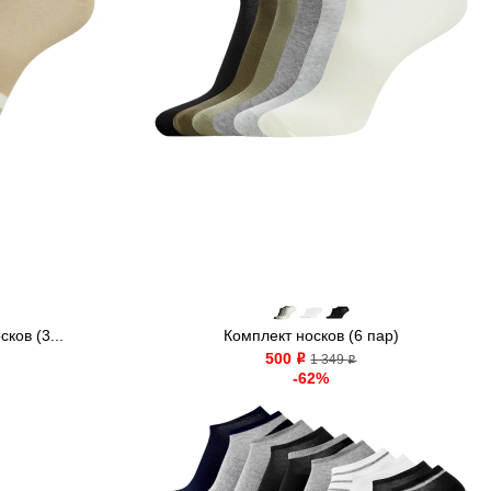
ков (3...
Комплект носков (6 пар)
500
o
1 349
o
-62%