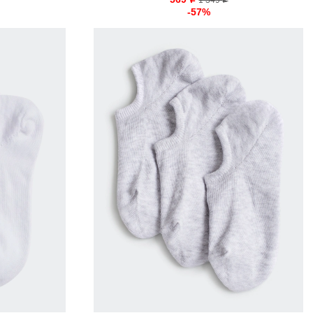
o
1 349
o
-57%