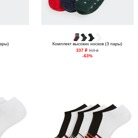
пары)
Комплект высоких носков (3 пары)
337
o
919
o
-63%