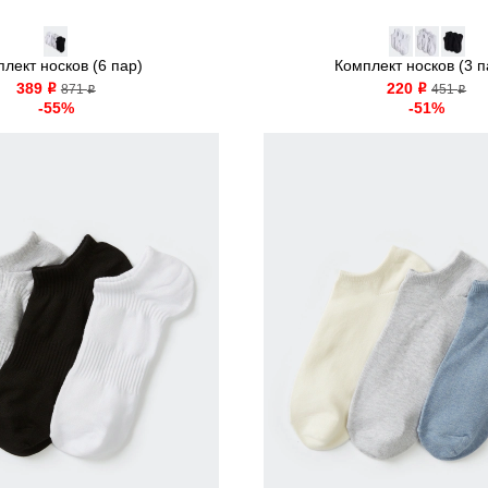
лект носков (6 пар)
Комплект носков (3 
389
220
o
871
o
451
o
o
-55%
-51%