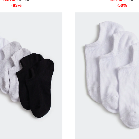
o
1 499
o
959
o
o
-63%
-50%