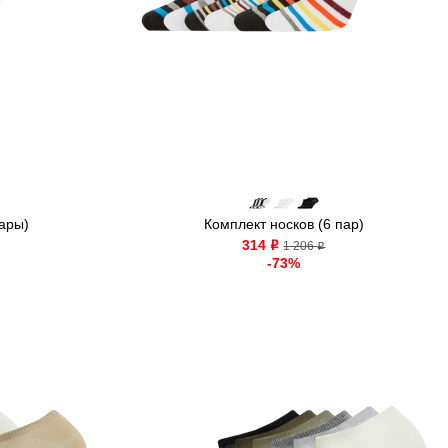
пары)
Комплект носков (6 пар)
314
o
1 206
o
-73%