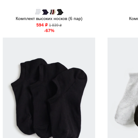
Комплект высоких носков (6 пар)
Комп
594
o
1 839
o
-67%