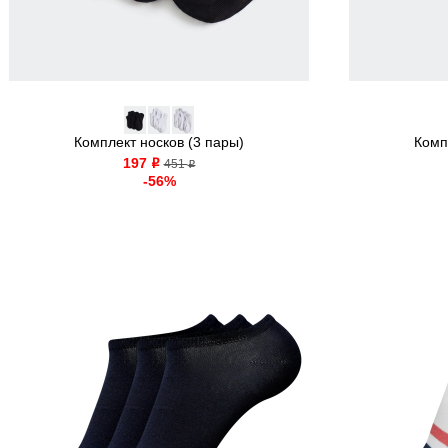
Комплект носков (3 пары)
Комп
197
o
451
o
-56%