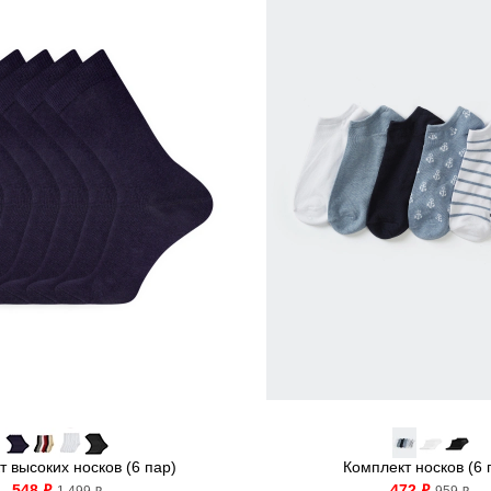
 высоких носков (6 пар)
Комплект носков (6 
548
472