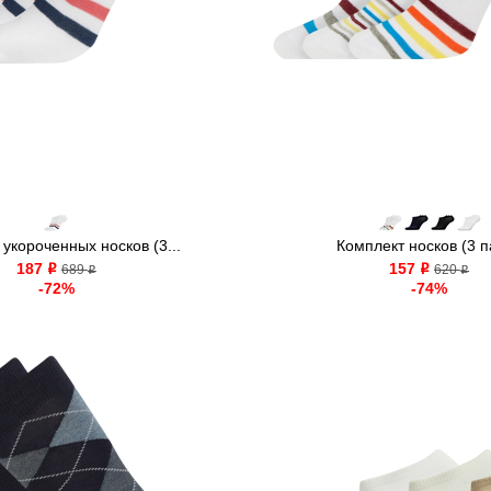
укороченных носков (3...
Комплект носков (3 
187
157
o
689
o
620
o
o
-72%
-74%