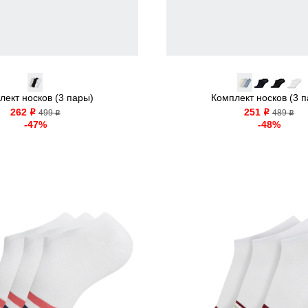
лект носков (3 пары)
Комплект носков (3 
262
251
o
499
o
489
o
o
-47%
-48%