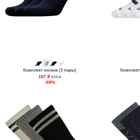
Комплект носков (3 пары)
Комплект 
187
o
619
o
-69%