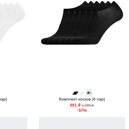
пар)
Комплект носков (6 пар)
551
o
1 299
o
-57%