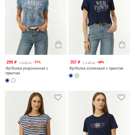
299
357
-71%
-68%
o
o
1 049
1 149
o
o
Футболка укороченная с
Футболка хлопковая с принтом
принтом