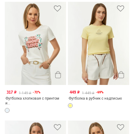
317
449
-72%
-69%
o
o
1 149
1 449
o
o
Футболка хлопковая с принтом
Футболка в рубчик с надписью
и...