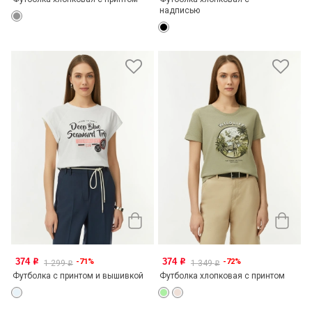
надписью
374
374
-71%
-72%
o
o
1 299
1 349
o
o
Футболка с принтом и вышивкой
Футболка хлопковая с принтом