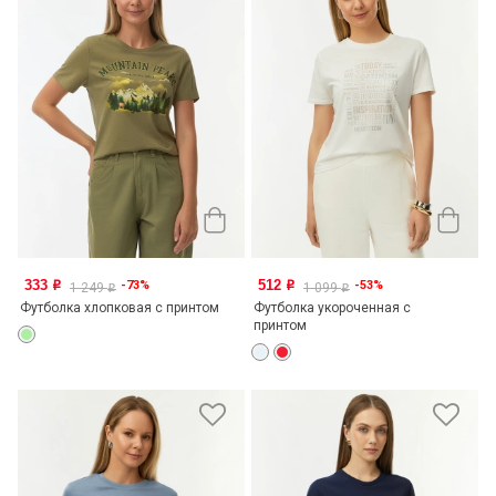
333
512
-73%
-53%
o
o
1 249
1 099
o
o
Футболка хлопковая с принтом
Футболка укороченная с
принтом