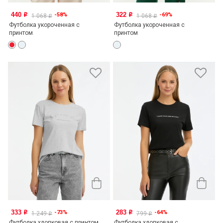
440
322
-58%
-69%
o
o
1 068
1 068
o
o
Футболка укороченная с
Футболка укороченная с
принтом
принтом
333
283
-73%
-64%
o
o
1 249
799
o
o
Футболка хлопковая с принтом
Футболка хлопковая с