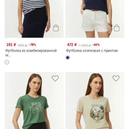
191
472
-78%
-66%
o
o
899
1 399
o
o
Футболка из комбинированной
Футболка хлопковая с принтом
тк...