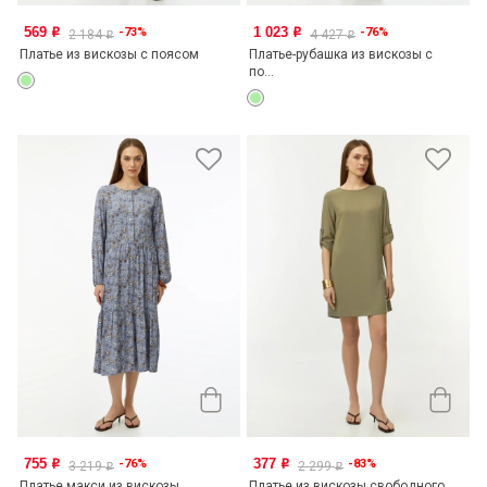
569
1 023
-73%
-76%
o
o
2 184
4 427
o
o
Платье из вискозы с поясом
Платье-рубашка из вискозы с
по...
755
377
-76%
-83%
o
o
3 219
2 299
o
o
Платье макси из вискозы
Платье из вискозы свободного