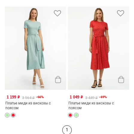
1 199
1 049
-66%
-69%
o
o
3 564
3 449
o
o
Платье миди из вискозы с
Платье миди из вискозы с
поясом
поясом
1