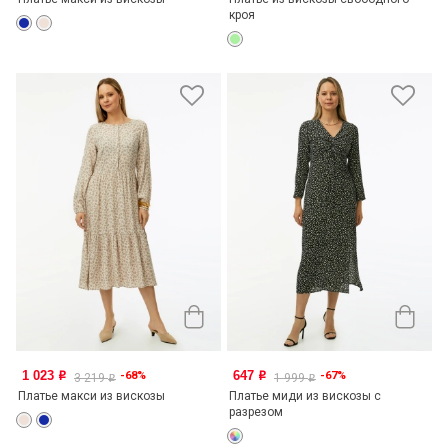
кроя
1 023
647
-68%
-67%
o
o
3 219
1 999
o
o
Платье макси из вискозы
Платье миди из вискозы с
разрезом