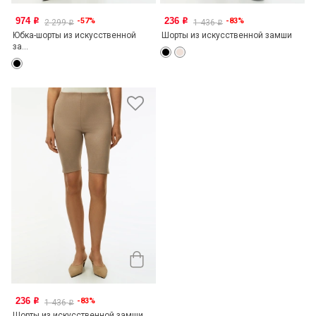
974
236
-57%
-83%
o
o
2 299
1 436
o
o
Юбка-шорты из искусственной
Шорты из искусственной замши
за...
236
-83%
o
1 436
o
Шорты из искусственной замши