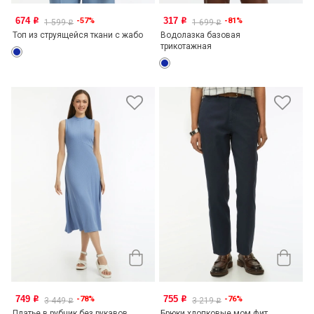
674
317
-57%
-81%
o
o
1 599
1 699
o
o
Топ из струящейся ткани с жабо
Водолазка базовая
трикотажная
749
755
-78%
-76%
o
o
3 449
3 219
o
o
Платье в рубчик без рукавов
Брюки хлопковые мом фит