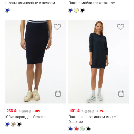
Шорты джинсовые с поясом
Платье-майка трикотажное
236
401
-78%
-67%
o
o
1 099
1 249
o
o
Юбка-карандаш базовая
Платье в спортивном стиле
базовое