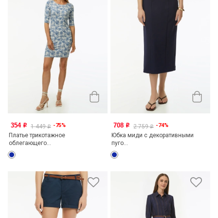
354
708
-75%
-74%
o
o
1 449
2 759
o
o
Платье трикотажное
Юбка миди с декоративными
облегающего...
пуго...