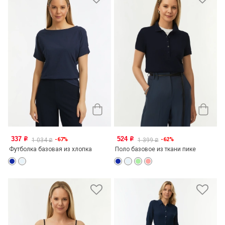
337
524
-67%
-62%
o
o
1 034
1 399
o
o
Футболка базовая из хлопка
Поло базовое из ткани пике