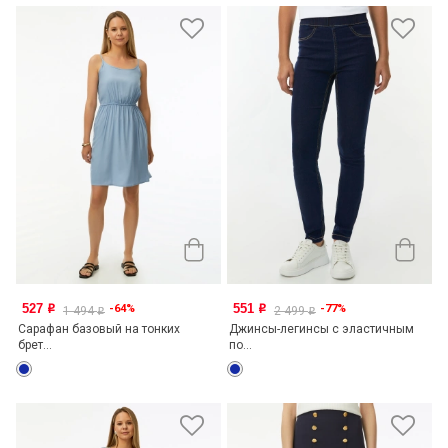
527
551
-64%
-77%
o
o
1 494
2 499
o
o
Сарафан базовый на тонких
Джинсы-легинсы с эластичным
брет...
по...