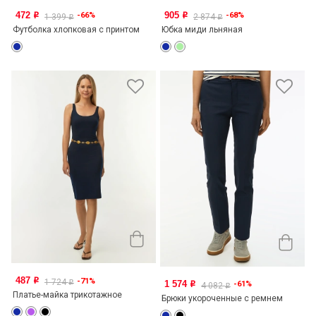
472
905
-66%
-68%
o
o
1 399
2 874
o
o
Футболка хлопковая с принтом
Юбка миди льняная
487
-71%
o
1 724
1 574
o
-61%
o
4 082
o
Платье-майка трикотажное
Брюки укороченные с ремнем