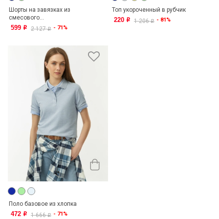
Шорты на завязках из
Топ укороченный в рубчик
смесового...
220
- 81%
o
1 206
o
599
- 71%
o
2 127
o
Поло базовое из хлопка
472
- 71%
o
1 666
o