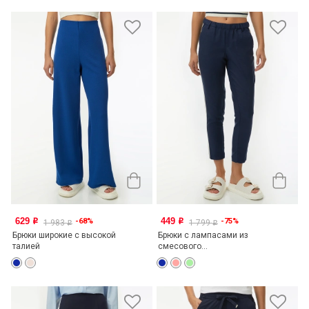
629
449
-68%
-75%
o
o
1 983
1 799
o
o
Брюки широкие с высокой
Брюки с лампасами из
талией
смесового...