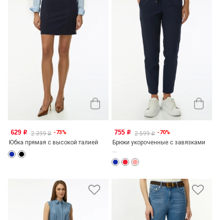
629
755
-73%
-70%
o
o
2 399
2 599
o
o
Юбка прямая с высокой талией
Брюки укороченные с завязками
...