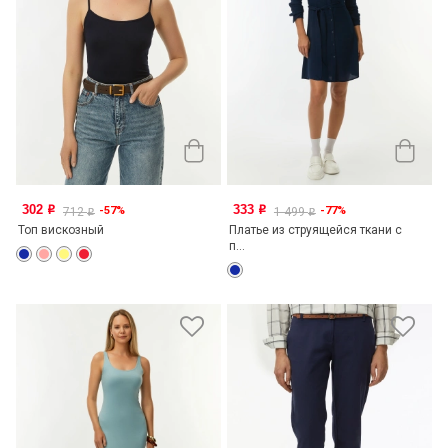
302
333
-57%
-77%
o
o
712
1 499
o
o
Топ вискозный
Платье из струящейся ткани с
п...