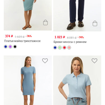
374
-76%
o
1 609
1 023
o
-74%
o
4 081
o
Платье-майка трикотажное
Брюки-чиносы с ремнем