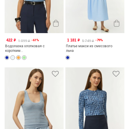
422
1 181
-61%
-79%
o
o
1 099
5 749
o
o
Водолазка хлопковая с
Платье макси из смесового
коротким...
льна