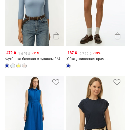
472
187
-71%
-93%
o
o
1 649
2 759
o
o
Футболка базовая с рукавом 3/4
Юбка джинсовая прямая