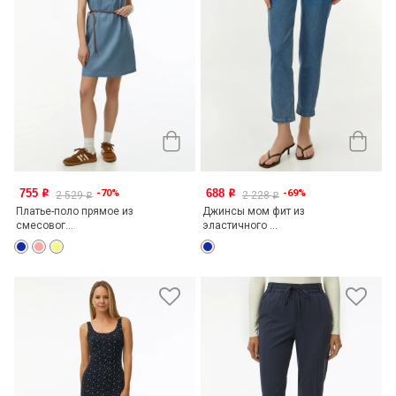
755
688
-70%
-69%
o
o
2 529
2 228
o
o
Платье-поло прямое из
Джинсы мом фит из
смесовог...
эластичного ...