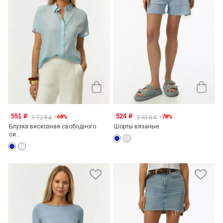
551
524
-68%
-78%
o
o
1 724
2 414
o
o
Блузка вискозная свободного
Шорты вязаные
си...