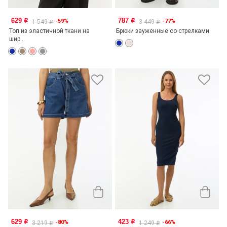
629
787
-59%
-77%
o
o
1 549
3 449
o
o
Топ из эластичной ткани на
Брюки зауженные со стрелками
шир...
629
423
-80%
-66%
o
o
3 219
1 249
o
o