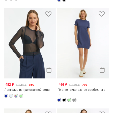
482
466
-58%
-72%
o
o
1 149
1 699
o
o
Лонгслив из трикотажной сетки
Платье трикотажное свободного
...