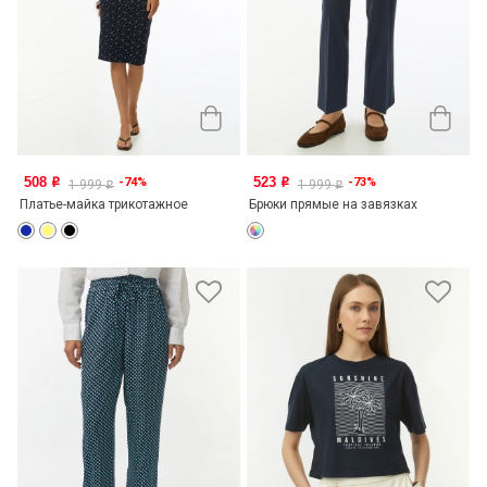
508
523
-74%
-73%
o
o
1 999
1 999
o
o
Платье-майка трикотажное
Брюки прямые на завязках