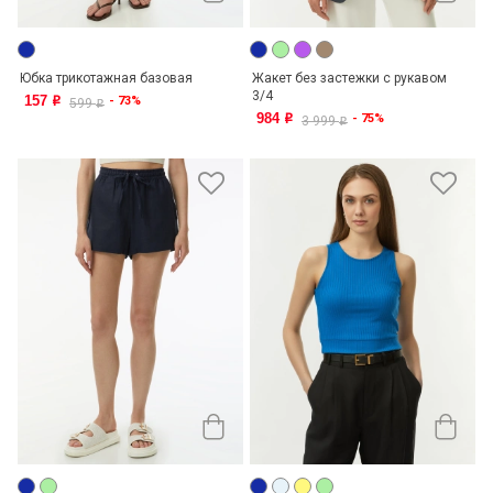
Юбка трикотажная базовая
Жакет без застежки с рукавом
3/4
157
- 73%
o
599
o
984
- 75%
o
3 999
o