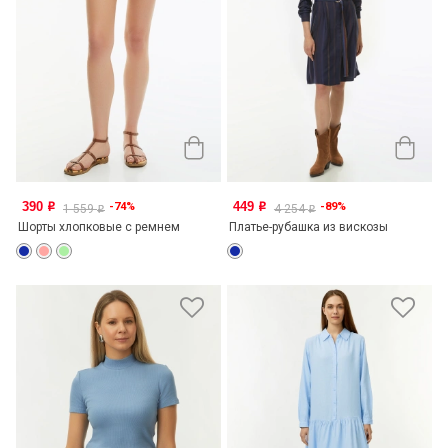
390
449
-74%
-89%
o
o
1 559
4 254
o
o
Шорты хлопковые с ремнем
Платье-рубашка из вискозы