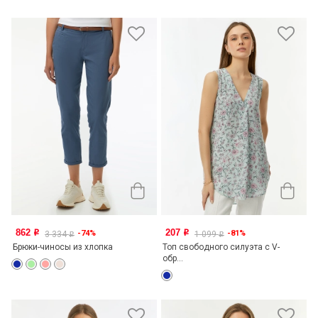
862
207
-74%
-81%
o
o
3 334
1 099
o
o
Брюки-чиносы из хлопка
Топ свободного силуэта с V-
обр...