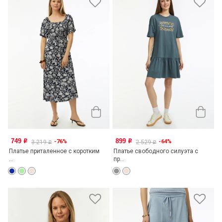
749
899
-76%
-64%
o
o
3 219
2 529
o
o
Платье приталенное с коротким
Платье свободного силуэта с
...
пр...