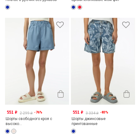
551
551
-76%
-83%
o
o
2 299
3 334
o
o
Шорты свободного кроя с
Шорты джинсовые
высоко...
принтованные