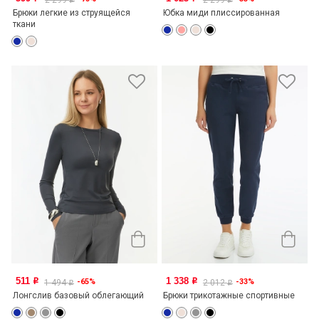
2 299
2 299
o
o
Брюки легкие из струящейся
Юбка миди плиссированная
ткани
511
1 338
-65%
-33%
o
o
1 494
2 012
o
o
Лонгслив базовый облегающий
Брюки трикотажные спортивные