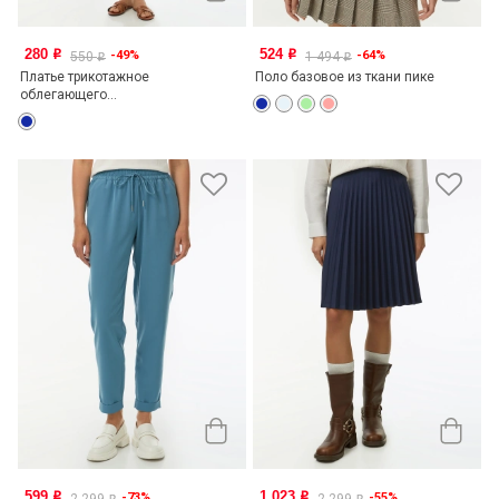
280
524
-49%
-64%
o
o
550
1 494
o
o
Платье трикотажное
Поло базовое из ткани пике
облегающего...
599
1 023
-73%
-55%
o
o