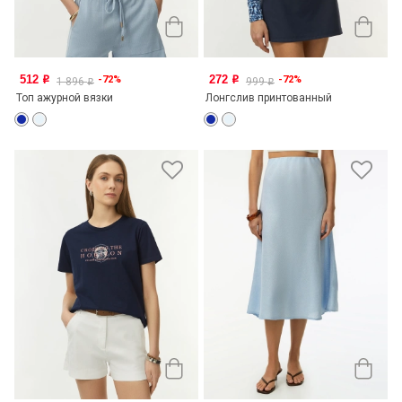
512
272
-72%
-72%
o
o
1 896
999
o
o
Топ ажурной вязки
Лонгслив принтованный