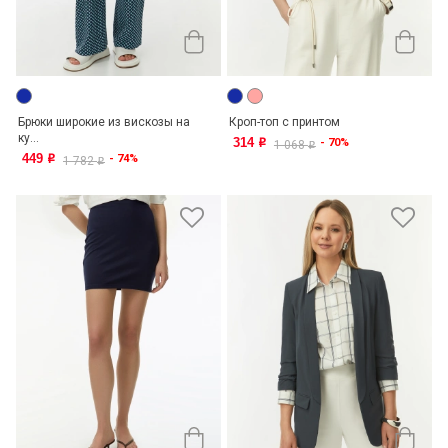
Брюки широкие из вискозы на
Кроп-топ с принтом
ку...
314
- 70%
o
1 068
o
449
- 74%
o
1 782
o