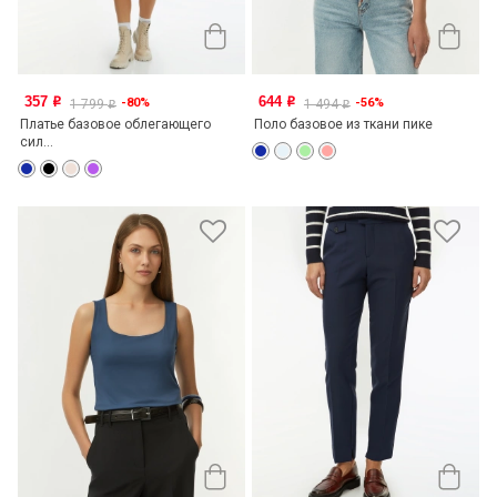
357
644
-80%
-56%
o
o
1 799
1 494
o
o
Платье базовое облегающего
Поло базовое из ткани пике
сил...