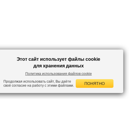
получится сдержанный и элегантный комплект для работы. С кедами и
принтованной футболкой – непринужденный наряд для прогулок и
отдыха. Аксессуары и украшения помогут вам расставить акценты в
созданном образе. Отличные брюки для вашего гардероба!
Этот сайт использует файлы cookie
для хранения данных
Политика использования файлов cookie
Продолжая использовать сайт, Вы даёте
ПОНЯТНО
своё согласие на работу с этими файлами.
 НОВОСТИ
лок по