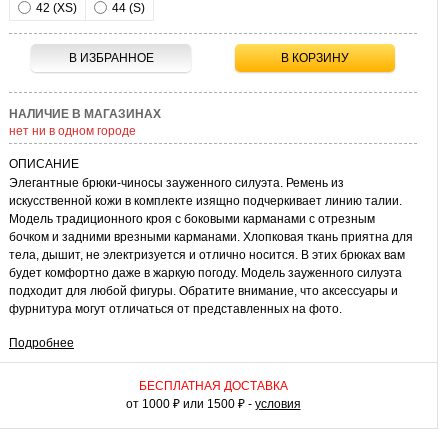
42 (XS)
44 (S)
В ИЗБРАННОЕ
В КОРЗИНУ
НАЛИЧИЕ В МАГАЗИНАХ
нет ни в одном городе
ОПИСАНИЕ
Элегантные брюки-чиносы зауженного силуэта. Ремень из
искусственной кожи в комплекте изящно подчеркивает линию талии.
Модель традиционного кроя с боковыми карманами с отрезным
бочком и задними врезными карманами. Хлопковая ткань приятна для
тела, дышит, не электризуется и отлично носится. В этих брюках вам
будет комфортно даже в жаркую погоду. Модель зауженного силуэта
подходит для любой фигуры. Обратите внимание, что аксессуары и
фурнитура могут отличаться от представленных на фото.
Подробнее
КАК НОСИТЬ
Стильные хлопковые брюки помогут вам создать элегантный
повседневный или деловой наряд. Они универсальны и будут уместны
БЕСПЛАТНАЯ ДОСТАВКА
на официальной встрече, во время путешествий или на свидании.
от 1000 ₽ или 1500 ₽ -
условия
Умело сочетая их с разной одеждой, вы всегда можете выглядеть в них
по-разному. Например, с блузкой и туфлями-лодочками у вас