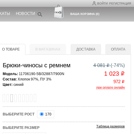
ВОЙТИ
РЕГИСТРАЦИЯ
КАТЫ
НОВОСТИ
ВАША КОРЗИНА
(
0
)
О ТОВАРЕ
В МАГАЗИНАХ
ДОСТАВКА
ОПЛАТА
Брюки-чиносы с ремнем
4 081
(-
74
%)
o
1 023
o
Модель:
11706190-5B/32887/7900N
Состав:
Хлопок 97%, ПУ 3%
972
o
Цвет:
синий
при оплате онлайн
ВЫБЕРИТЕ РОСТ
170
Таблица размеров
ВЫБЕРИТЕ РАЗМЕР