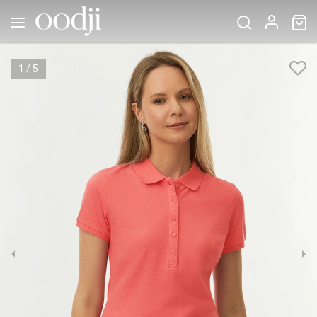
1
/
5