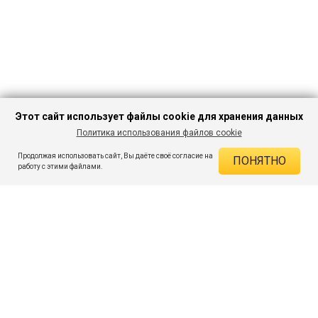
Этот сайт использует файлы cookie для хранения данных
Политика использования файлов cookie
В КОРЗИНУ
512 ₽
1 499 ₽
-65%
Продолжая использовать сайт, Вы даёте своё согласие на
ПОНЯТНО
ДЕЙСТВУЮЩИЕ СКИДКИ
работу с этими файлами.
Скидка на товар 65% :
987 ₽
ПОДПИШИСЬ НА АКЦИИ И СКИДКИ
При оплате онлайн 5% :
26 ₽
Экономия :
1 013 ₽
Я даю согласие на получение рассылок по электронной почте.
O компании
Таблица размеров