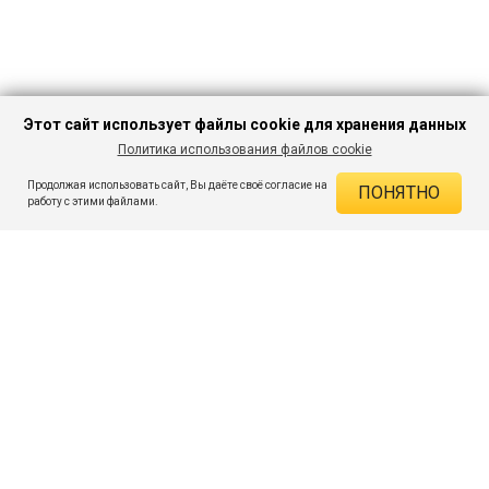
Этот сайт использует файлы cookie для хранения данных
Политика использования файлов cookie
В КОРЗИНУ
862 ₽
2 759 ₽
-68%
Продолжая использовать сайт, Вы даёте своё согласие на
ПОНЯТНО
ДЕЙСТВУЮЩИЕ СКИДКИ
работу с этими файлами.
Скидка на товар 68% :
1 897 ₽
ПОДПИШИСЬ НА АКЦИИ И СКИДКИ
При оплате онлайн 5% :
43 ₽
Экономия :
1 940 ₽
Я даю согласие на получение рассылок по электронной почте.
O компании
Таблица размеров
Контакты
Соглашение
Вопросы и ответы
пользователя