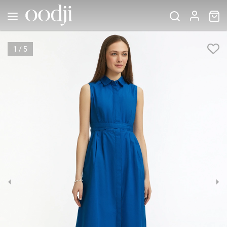
1
/
5