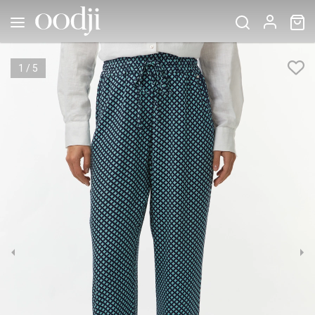
1
/
5