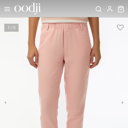
1
/
5