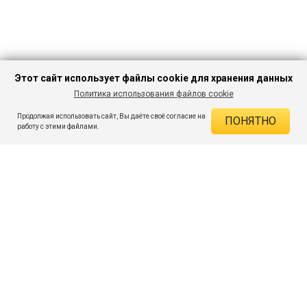
Этот сайт использует файлы cookie для хранения данных
Политика использования файлов cookie
В КОРЗИНУ
314 ₽
2 414 ₽
-86%
Продолжая использовать сайт, Вы даёте своё согласие на
ПОНЯТНО
ДЕЙСТВУЮЩИЕ СКИДКИ
работу с этими файлами.
Скидка на товар 86% :
2 100 ₽
ПОДПИШИСЬ НА АКЦИИ И СКИДКИ
При оплате онлайн 5% :
16 ₽
Экономия :
2 116 ₽
Я даю согласие на получение рассылок по электронной почте.
O компании
Таблица размеров
Контакты
Соглашение
Вопросы и ответы
пользователя