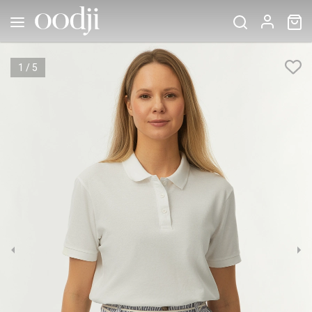
1
/
5