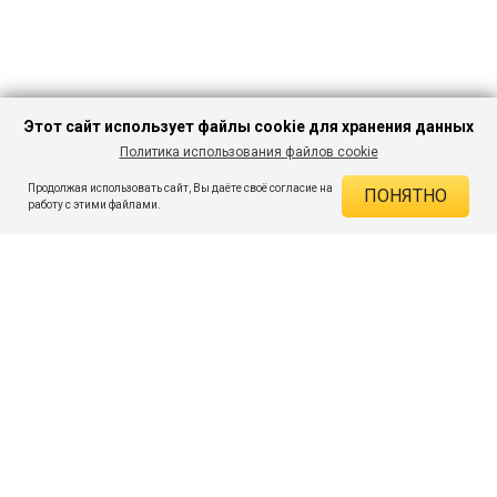
Этот сайт использует файлы cookie для хранения данных
Политика использования файлов cookie
В КОРЗИНУ
524 ₽
1 449 ₽
-63%
Продолжая использовать сайт, Вы даёте своё согласие на
ПОНЯТНО
ДЕЙСТВУЮЩИЕ СКИДКИ
работу с этими файлами.
Скидка на товар 63% :
925 ₽
ПОДПИШИСЬ НА АКЦИИ И СКИДКИ
При оплате онлайн 5% :
26 ₽
Экономия :
951 ₽
Я даю согласие на получение рассылок по электронной почте.
O компании
Таблица размеров
Контакты
Соглашение
Вопросы и ответы
пользователя