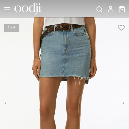
1
/
5