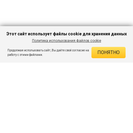
Этот сайт использует файлы cookie для хранения данных
Политика использования файлов cookie
В КОРЗИНУ
187 ₽
2 759 ₽
-93%
Продолжая использовать сайт, Вы даёте своё согласие на
ПОНЯТНО
ДЕЙСТВУЮЩИЕ СКИДКИ
работу с этими файлами.
Скидка на товар 93% :
2 572 ₽
ПОДПИШИСЬ НА АКЦИИ И СКИДКИ
При оплате онлайн 5% :
9 ₽
Экономия :
2 581 ₽
Я даю согласие на получение рассылок по электронной почте.
O компании
Таблица размеров
Контакты
Соглашение
Вопросы и ответы
пользователя